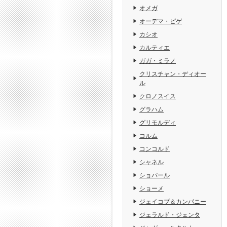
オメガ
オーデマ・ピゲ
カシオ
カルティエ
ガガ・ミラノ
クリスチャン・ディオー
ル
クロノスイス
グラハム
グリモルディ
コルム
コンコルド
シャネル
ショパール
ショーメ
ジェイコブ＆カンパニー
ジェラルド・ジェンタ