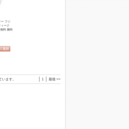
ター フジ
ンティーク
無料 腕時
ています。
1
最後 >>