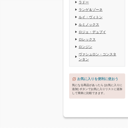
ラドー
ランゲ＆ゾーネ
ルイ・ヴィトン
ルミノックス
ロジェ・デュブイ
ロレックス
ロンジン
ヴァシュロン・コンスタ
ンタン
お気に入りを便利に使おう
気になる商品があったら [お気に入りに
追加] ボタンでお気に入りリストに追加
して簡単に比較できます。