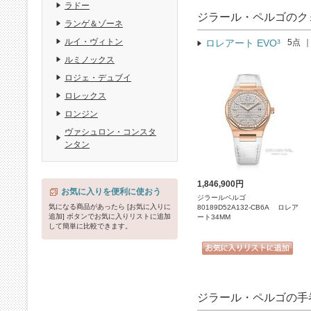
ラドー
ジラール・ペルゴのク
ランゲ＆ゾーネ
ルイ・ヴィトン
ロレアート EVO³
5点
ルミノックス
ロジェ・デュブイ
ロレックス
ロンジン
ヴァシュロン・コンスタ
ンタン
1,846,900円
お気に入りを便利に使おう
ジラールペルゴ
気になる商品があったら [お気に入りに
80189D52A132-CB6A ロレア
追加] ボタンでお気に入りリストに追加
ート34MM
して簡単に比較できます。
ジラール・ペルゴの手