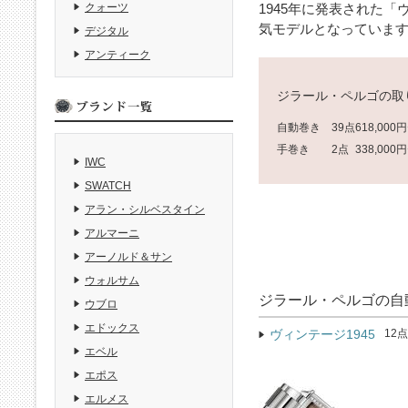
1945年に発表された「
クォーツ
気モデルとなっていま
デジタル
アンティーク
ジラール・ペルゴの取
自動巻き
39点
618,000円
手巻き
2点
338,000
IWC
SWATCH
アラン・シルベスタイン
アルマーニ
アーノルド＆サン
ウォルサム
ジラール・ペルゴの自
ウブロ
エドックス
ヴィンテージ1945
12点
エベル
エポス
エルメス