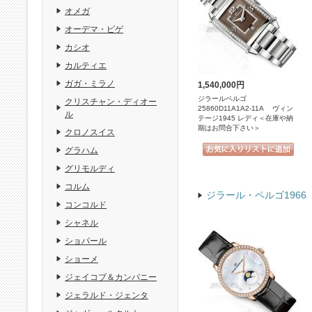
オメガ
オーデマ・ピゲ
カシオ
カルティエ
ガガ・ミラノ
1,540,000円
ジラールペルゴ
クリスチャン・ディオー
25860D11A1A2-11A ヴィン
ル
テージ1945 レディ＜在庫や納
期はお問合下さい＞
クロノスイス
グラハム
グリモルディ
コルム
ジラール・ペルゴ1966
コンコルド
シャネル
ショパール
ショーメ
ジェイコブ＆カンパニー
ジェラルド・ジェンタ