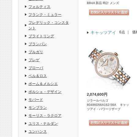
BB4A 新品 時計 メンズ
フォルティス
フランク・ミュラー
フレデリック・コンスタ
ント
キャッツアイ
6点
｜
価
ブライトリング
ブランパン
ブルガリ
ブレゲ
ブローバ
ベル＆ロス
ボーム＆メルシエ
ポルシェ・デザイン
2,074,600円
モバード
ジラールペルゴ
80486D56A162-56A キャッ
モンブラン
ツアイ・パワーリザーブ
モーリス・ラクロア
ユリス・ナルダン
ユンハンス