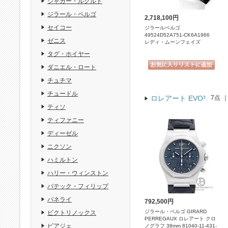
ジャガー・ルクルト
ジラール・ペルゴ
2,718,100円
セイコー
ジラールペルゴ
49524D52A751-CK6A1966
ゼニス
レディ・ムーンフェイズ
タグ・ホイヤー
ダニエル・ロート
チュチマ
チュードル
ロレアート EVO³
7点
ティソ
ティファニー
ディーゼル
ニクソン
ハミルトン
ハリー・ウィンストン
パテック・フィリップ
パネライ
792,500円
ジラール・ペルゴ GIRARD
ビクトリノックス
PERREGAUX ロレアート クロ
ピアジェ
ノグラフ 38mm 81040-11-431-