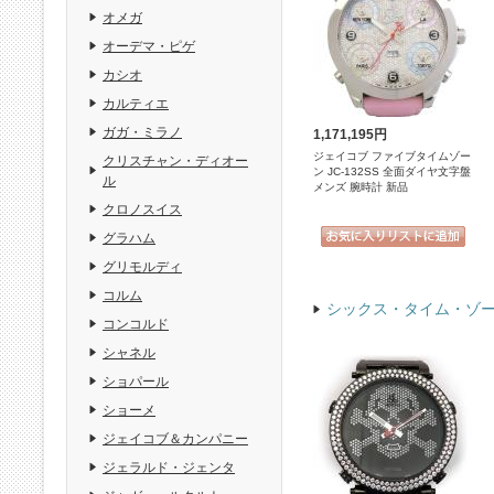
オメガ
オーデマ・ピゲ
カシオ
カルティエ
ガガ・ミラノ
1,171,195円
ジェイコブ ファイブタイムゾー
クリスチャン・ディオー
ン JC-132SS 全面ダイヤ文字盤
ル
メンズ 腕時計 新品
クロノスイス
グラハム
グリモルディ
コルム
シックス・タイム・ゾ
コンコルド
シャネル
ショパール
ショーメ
ジェイコブ＆カンパニー
ジェラルド・ジェンタ