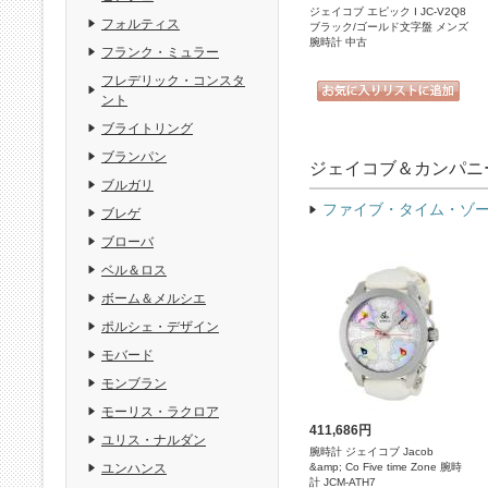
ジェイコブ エピック I JC-V2Q8
フォルティス
ブラック/ゴールド文字盤 メンズ
腕時計 中古
フランク・ミュラー
フレデリック・コンスタ
ント
ブライトリング
ブランパン
ジェイコブ＆カンパニ
ブルガリ
ファイブ・タイム・ゾ
ブレゲ
ブローバ
ベル＆ロス
ボーム＆メルシエ
ポルシェ・デザイン
モバード
モンブラン
モーリス・ラクロア
411,686円
ユリス・ナルダン
腕時計 ジェイコブ Jacob
ユンハンス
&amp; Co Five time Zone 腕時
計 JCM-ATH7