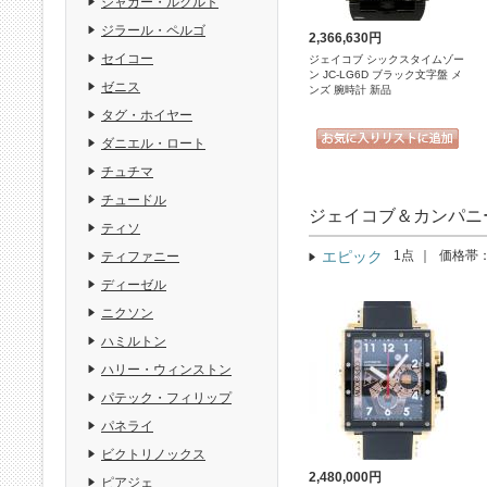
ジャガー・ルクルト
ジラール・ペルゴ
2,366,630円
セイコー
ジェイコブ シックスタイムゾー
ン JC-LG6D ブラック文字盤 メ
ゼニス
ンズ 腕時計 新品
タグ・ホイヤー
ダニエル・ロート
チュチマ
チュードル
ジェイコブ＆カンパニ
ティソ
エピック
1点
｜
価格帯
ティファニー
ディーゼル
ニクソン
ハミルトン
ハリー・ウィンストン
パテック・フィリップ
パネライ
ビクトリノックス
2,480,000円
ピアジェ