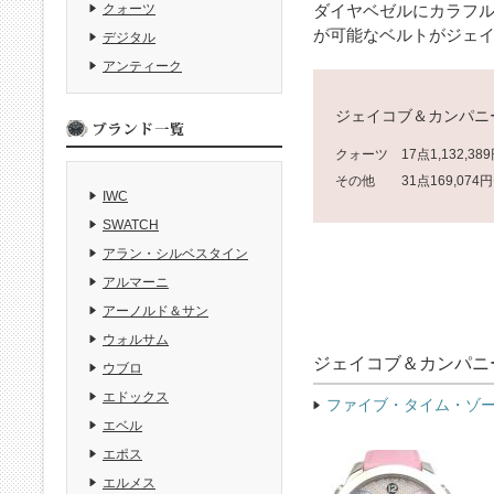
ダイヤベゼルにカラフ
クォーツ
が可能なベルトがジェ
デジタル
アンティーク
ジェイコブ＆カンパニ
クォーツ
17点
1,132,38
その他
31点
169,074円
IWC
SWATCH
アラン・シルベスタイン
アルマーニ
アーノルド＆サン
ウォルサム
ジェイコブ＆カンパニ
ウブロ
エドックス
ファイブ・タイム・ゾ
エベル
エポス
エルメス