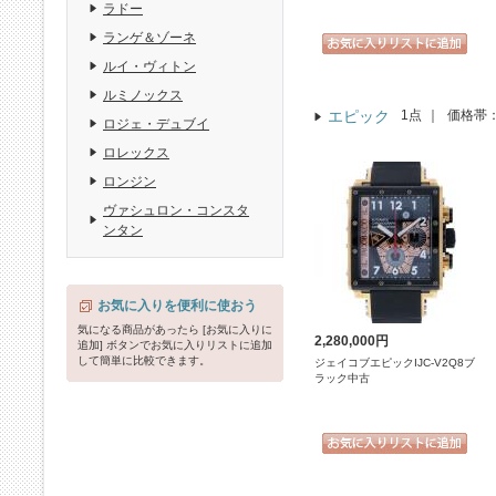
ラドー
ランゲ＆ゾーネ
ルイ・ヴィトン
ルミノックス
エピック
1点
｜
価格帯
ロジェ・デュブイ
ロレックス
ロンジン
ヴァシュロン・コンスタ
ンタン
お気に入りを便利に使おう
気になる商品があったら [お気に入りに
2,280,000円
追加] ボタンでお気に入りリストに追加
して簡単に比較できます。
ジェイコブエピックIJC-V2Q8ブ
ラック中古