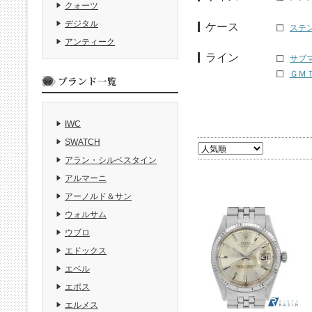
クォーツ
デジタル
ケース
ステ
アンティーク
ライン
サブマ
ＧＭＴ
IWC
SWATCH
アラン・シルベスタイン
アルマーニ
アーノルド＆サン
ウォルサム
ウブロ
エドックス
エベル
エポス
エルメス