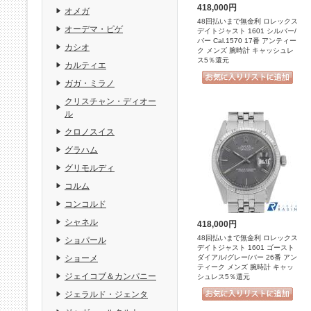
418,000円
オメガ
48回払いまで無金利 ロレックス
オーデマ・ピゲ
デイトジャスト 1601 シルバー/
バー Cal.1570 17番 アンティー
カシオ
ク メンズ 腕時計 キャッシュレ
ス5％還元
カルティエ
ガガ・ミラノ
クリスチャン・ディオー
ル
クロノスイス
グラハム
グリモルディ
コルム
コンコルド
シャネル
418,000円
48回払いまで無金利 ロレックス
ショパール
デイトジャスト 1601 ゴースト
ダイアル/グレー/バー 26番 アン
ショーメ
ティーク メンズ 腕時計 キャッ
ジェイコブ＆カンパニー
シュレス5％還元
ジェラルド・ジェンタ