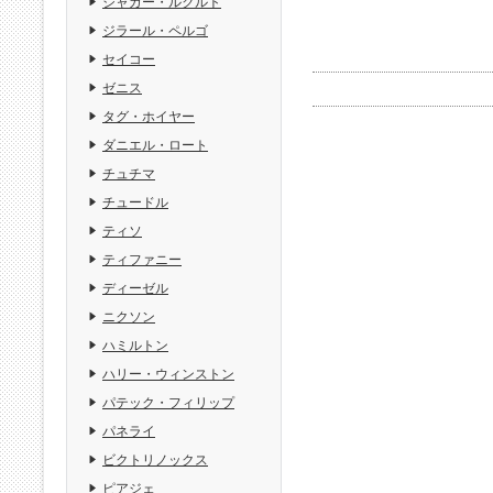
ジャガー・ルクルト
ジラール・ペルゴ
セイコー
ゼニス
タグ・ホイヤー
ダニエル・ロート
チュチマ
チュードル
ティソ
ティファニー
ディーゼル
ニクソン
ハミルトン
ハリー・ウィンストン
パテック・フィリップ
パネライ
ビクトリノックス
ピアジェ