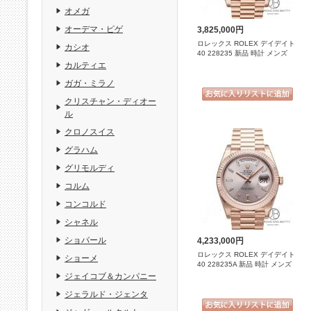
オメガ
オーデマ・ピゲ
3,825,000円
ロレックス ROLEX デイデイト
カシオ
40 228235 新品 時計 メンズ
カルティエ
ガガ・ミラノ
クリスチャン・ディオー
ル
クロノスイス
グラハム
グリモルディ
コルム
コンコルド
シャネル
ショパール
4,233,000円
ロレックス ROLEX デイデイト
ショーメ
40 228235A 新品 時計 メンズ
ジェイコブ＆カンパニー
ジェラルド・ジェンタ