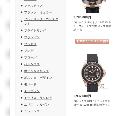
フォルティス
フランク・ミュラー
3,780,000円
フレデリック・コンスタ
ロレックス デイトナ 116515LN
ント
チョコレート文字盤 メンズ 腕時
計 中古
ブライトリング
ブランパン
ブルガリ
ブレゲ
ブローバ
ベル＆ロス
ボーム＆メルシエ
ポルシェ・デザイン
モバード
モンブラン
2,937,600円
モーリス・ラクロア
ロレックス ROLEX ヨットマス
ユリス・ナルダン
ター 40 126655 新品 時計 メン
ズ
ユンハンス