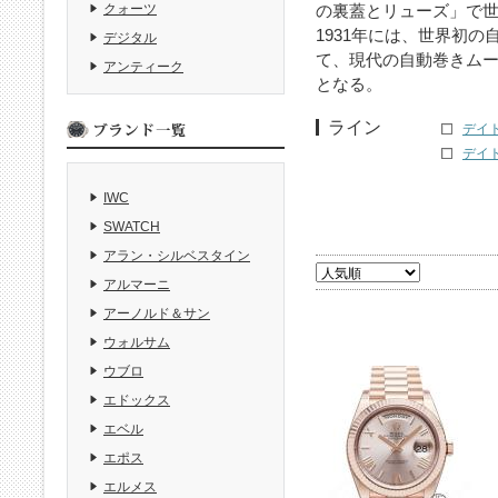
の裏蓋とリューズ」で
クォーツ
1931年には、世界初
デジタル
て、現代の自動巻きム
アンティーク
となる。
ライン
デイト
デイト
IWC
SWATCH
アラン・シルベスタイン
アルマーニ
アーノルド＆サン
ウォルサム
ウブロ
エドックス
エベル
エポス
エルメス