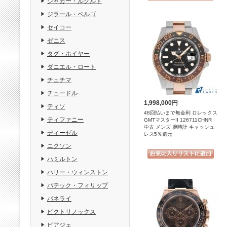
ジャガー・ルクルト
ジラール・ペルゴ
セイコー
ゼニス
タグ・ホイヤー
ダニエル・ロート
チュチマ
チュードル
1,998,000円
ティソ
48回払いまで無金利 ロレックス
ティファニー
GMTマスターII 126711CHNR
中古 メンズ 腕時計 キャッシュ
ディーゼル
レス5％還元
ニクソン
ハミルトン
ハリー・ウィンストン
パテック・フィリップ
パネライ
ビクトリノックス
ピアジェ