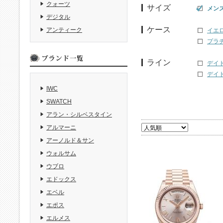
クォーツ
サイズ
メン
デジタル
ケース
アンティーク
イエ
プラ
ライン
デイト
デイト
IWC
SWATCH
アラン・シルベスタイン
アルマーニ
アーノルド＆サン
ウォルサム
ウブロ
エドックス
エベル
エポス
エルメス