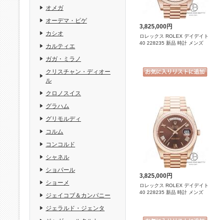
オメガ
オーデマ・ピゲ
3,825,000円
カシオ
ロレックス ROLEX デイデイト
40 228235 新品 時計 メンズ
カルティエ
ガガ・ミラノ
クリスチャン・ディオー
ル
クロノスイス
グラハム
グリモルディ
コルム
コンコルド
シャネル
ショパール
3,825,000円
ショーメ
ロレックス ROLEX デイデイト
40 228235 新品 時計 メンズ
ジェイコブ＆カンパニー
ジェラルド・ジェンタ