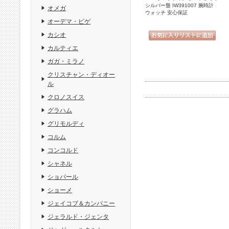
シルバー盤 IW391007 腕時計
オメガ
ウォッチ 安心保証
オーデマ・ピゲ
カシオ
カルティエ
ガガ・ミラノ
クリスチャン・ディオー
ル
クロノスイス
グラハム
グリモルディ
コルム
コンコルド
シャネル
ショパール
ショーメ
ジェイコブ＆カンパニー
ジェラルド・ジェンタ