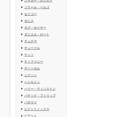
ジャガー・ルクルト
ジラール・ペルゴ
セイコー
ゼニス
タグ・ホイヤー
ダニエル・ロート
チュチマ
チュードル
ティソ
ティファニー
ディーゼル
ニクソン
ハミルトン
ハリー・ウィンストン
パテック・フィリップ
パネライ
ビクトリノックス
ピアジェ