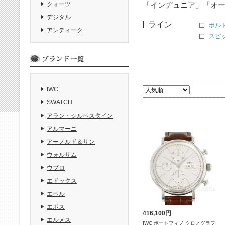
「インヂュニア」「オーシ
クォーツ
デジタル
ライン
ポルト
アンティーク
スピッ
IWC
SWATCH
アラン・シルベスタイン
アルマーニ
アーノルド＆サン
ウォルサム
ウブロ
エドックス
エベル
エポス
416,100円
エルメス
IWC ポートフィノ クロノグラフ