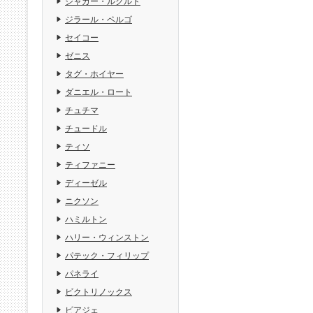
ジャガー・ルクルト
ジラール・ペルゴ
セイコー
ゼニス
タグ・ホイヤー
ダニエル・ロート
チュチマ
チュードル
ティソ
ティファニー
ディーゼル
ニクソン
ハミルトン
ハリー・ウィンストン
パテック・フィリップ
パネライ
ビクトリノックス
ピアジェ