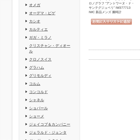
ロノグラフ “アントワーヌ・ド・
オメガ
サンテグジュペリ” IW377713
IWC 新品メンズ 腕時計
オーデマ・ピゲ
カシオ
カルティエ
ガガ・ミラノ
クリスチャン・ディオー
ル
クロノスイス
グラハム
グリモルディ
コルム
コンコルド
シャネル
ショパール
ショーメ
ジェイコブ＆カンパニー
ジェラルド・ジェンタ