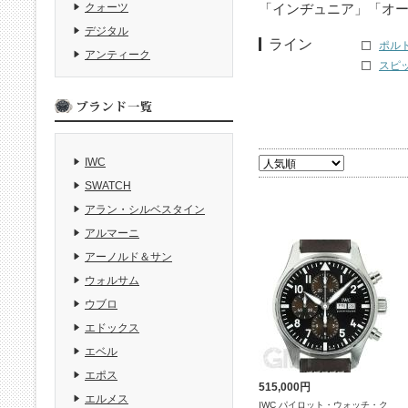
「インヂュニア」「オーシ
クォーツ
デジタル
ライン
ポルト
アンティーク
スピッ
IWC
SWATCH
アラン・シルベスタイン
アルマーニ
アーノルド＆サン
ウォルサム
ウブロ
エドックス
エベル
エポス
515,000円
エルメス
IWC パイロット・ウォッチ・ク