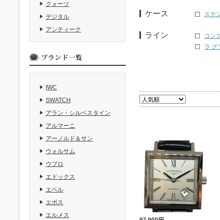
クォーツ
ケース
ステ
デジタル
アンティーク
ライン
コンク
ラ グ
IWC
SWATCH
アラン・シルベスタイン
アルマーニ
アーノルド＆サン
ウォルサム
ウブロ
エドックス
エベル
エポス
エルメス