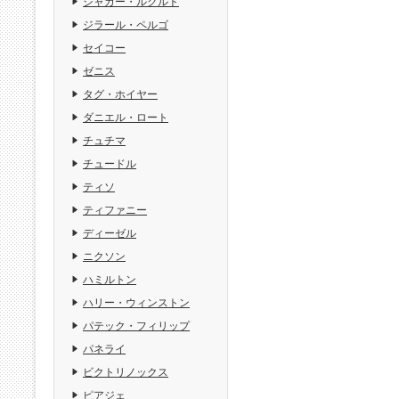
ジャガー・ルクルト
ジラール・ペルゴ
セイコー
ゼニス
タグ・ホイヤー
ダニエル・ロート
チュチマ
チュードル
ティソ
ティファニー
ディーゼル
ニクソン
ハミルトン
ハリー・ウィンストン
パテック・フィリップ
パネライ
ビクトリノックス
ピアジェ