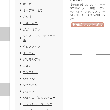
97,900円
オメガ
【特価商品】ロンジン ヘリテー
ジアリゲーター 腕時計/レディ
オーデマ・ピゲ
ースウォッチ ステンレススチー
ル(SS)×レザー L22924710 ラン
カシオ
クA
カルティエ
ガガ・ミラノ
クリスチャン・ディオー
ル
クロノスイス
グラハム
グリモルディ
コルム
コンコルド
シャネル
ショパール
ショーメ
ジェイコブ＆カンパニー
ジェラルド・ジェンタ