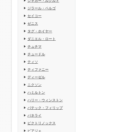
ジャガー・ルクルト
ジラール・ペルゴ
セイコー
ゼニス
タグ・ホイヤー
ダニエル・ロート
チュチマ
チュードル
ティソ
ティファニー
ディーゼル
ニクソン
ハミルトン
ハリー・ウィンストン
パテック・フィリップ
パネライ
ビクトリノックス
ピアジェ