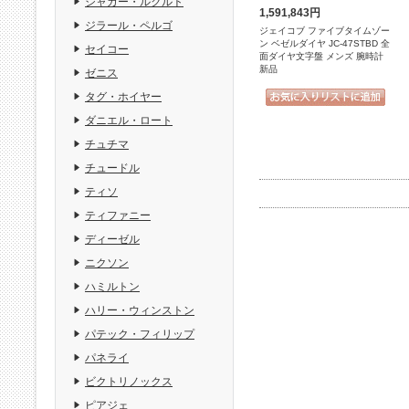
ジャガー・ルクルト
1,591,843円
ジラール・ペルゴ
ジェイコブ ファイブタイムゾー
ン ベゼルダイヤ JC-47STBD 全
セイコー
面ダイヤ文字盤 メンズ 腕時計
新品
ゼニス
タグ・ホイヤー
ダニエル・ロート
チュチマ
チュードル
ティソ
ティファニー
ディーゼル
ニクソン
ハミルトン
ハリー・ウィンストン
パテック・フィリップ
パネライ
ビクトリノックス
ピアジェ