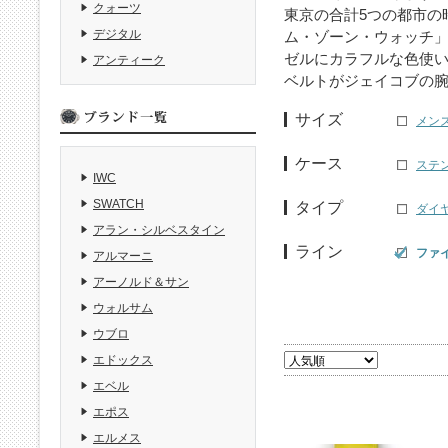
クォーツ
東京の合計5つの都市の
デジタル
ム・ゾーン・ウォッチ」
ゼルにカラフルな色使
アンティーク
ベルトがジェイコブの
サイズ
メン
ケース
ステ
IWC
SWATCH
タイプ
ダイ
アラン・シルベスタイン
ライン
ファ
アルマーニ
アーノルド＆サン
ウォルサム
ウブロ
エドックス
エベル
エポス
エルメス