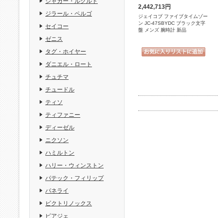
ジャガー・ルクルト
2,442,713円
ジラール・ペルゴ
ジェイコブ ファイブタイムゾー
ン JC-47SBYDC ブラック文字
セイコー
盤 メンズ 腕時計 新品
ゼニス
タグ・ホイヤー
ダニエル・ロート
チュチマ
チュードル
ティソ
ティファニー
ディーゼル
ニクソン
ハミルトン
ハリー・ウィンストン
パテック・フィリップ
パネライ
ビクトリノックス
ピアジェ