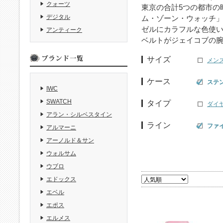
クォーツ
東京の合計5つの都市の
デジタル
ム・ゾーン・ウォッチ」
ゼルにカラフルな色使
アンティーク
ベルトがジェイコブの
サイズ
メン
ケース
ステ
IWC
SWATCH
タイプ
ダイ
アラン・シルベスタイン
ライン
ファ
アルマーニ
アーノルド＆サン
ウォルサム
ウブロ
エドックス
エベル
エポス
エルメス