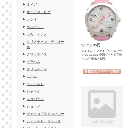
オメガ
オーデマ・ピゲ
カシオ
カルティエ
ガガ・ミラノ
クリスチャン・ディオー
1,171,195円
ル
ジェイコブ ファイブタイムゾー
クロノスイス
ン JC-132SS 全面ダイヤ文字盤
メンズ 腕時計 新品
グラハム
グリモルディ
コルム
コンコルド
シャネル
ショパール
ショーメ
ジェイコブ＆カンパニー
ジェラルド・ジェンタ