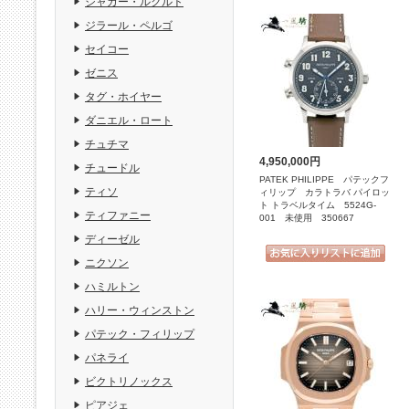
ジャガー・ルクルト
ジラール・ペルゴ
セイコー
ゼニス
タグ・ホイヤー
ダニエル・ロート
チュチマ
4,950,000円
チュードル
PATEK PHILIPPE パテックフ
ティソ
ィリップ カラトラバ パイロッ
ト トラベルタイム 5524G-
ティファニー
001 未使用 350667
ディーゼル
ニクソン
ハミルトン
ハリー・ウィンストン
パテック・フィリップ
パネライ
ビクトリノックス
ピアジェ