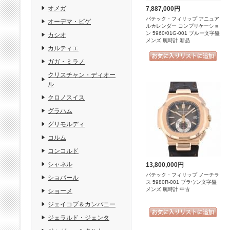
オメガ
7,887,000円
パテック・フィリップ アニュア
オーデマ・ピゲ
ルカレンダー コンプリケーショ
ン 5960/01G-001 ブルー文字盤
カシオ
メンズ 腕時計 新品
カルティエ
ガガ・ミラノ
クリスチャン・ディオー
ル
クロノスイス
グラハム
グリモルディ
コルム
コンコルド
シャネル
13,800,000円
パテック・フィリップ ノーチラ
ショパール
ス 5980R-001 ブラウン文字盤
メンズ 腕時計 中古
ショーメ
ジェイコブ＆カンパニー
ジェラルド・ジェンタ