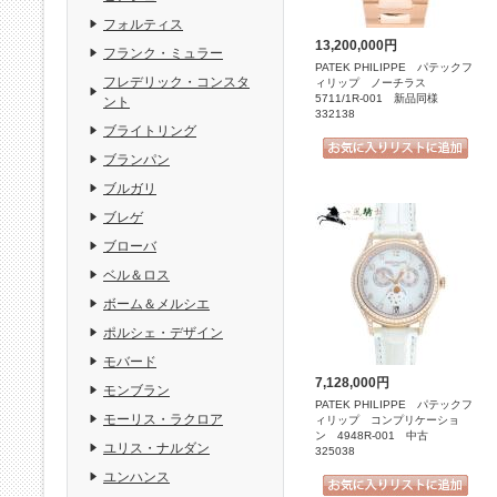
フォルティス
13,200,000円
フランク・ミュラー
PATEK PHILIPPE パテックフ
フレデリック・コンスタ
ィリップ ノーチラス
5711/1R-001 新品同様
ント
332138
ブライトリング
ブランパン
ブルガリ
ブレゲ
ブローバ
ベル＆ロス
ボーム＆メルシエ
ポルシェ・デザイン
モバード
7,128,000円
モンブラン
PATEK PHILIPPE パテックフ
モーリス・ラクロア
ィリップ コンプリケーショ
ン 4948R-001 中古
ユリス・ナルダン
325038
ユンハンス