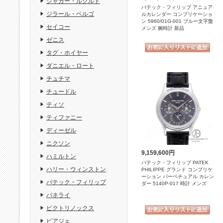
ジャガー・ルクルト
パテック・フィリップ アニュア
ジラール・ペルゴ
ルカレンダー コンプリケーショ
ン 5960/01G-001 ブルー文字盤
セイコー
メンズ 腕時計 新品
ゼニス
タグ・ホイヤー
ダニエル・ロート
チュチマ
チュードル
ティソ
ティファニー
ディーゼル
ニクソン
9,159,600円
ハミルトン
パテック・フィリップ PATEK
ハリー・ウィンストン
PHILIPPE グランド コンプリケ
ーション パーペチュアル カレン
パテック・フィリップ
ダー 5140P-017 時計 メンズ
パネライ
ビクトリノックス
ピアジェ