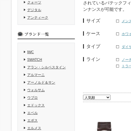
されているパテックフ
クォーツ
ンナンスが可能です。
デジタル
アンティーク
サイズ
メンズ
ケース
ホワ
タイプ
ダイ
IWC
ライン
ノーチ
SWATCH
トラベ
アラン・シルベスタイン
アルマーニ
アーノルド＆サン
ウォルサム
ウブロ
エドックス
エベル
エポス
エルメス