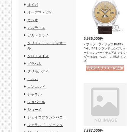
オメガ
オーデマ・ピゲ
カシオ
カルティエ
ガガ・ミラノ
6,936,000円
クリスチャン・ディオー
パテック・フィリップ PATEK
ル
PHILIPPE グランド コンプリケ
ーション パーペチュアル カレン
クロノスイス
ダー 5496P-014 中古 時計 メン
ズ
グラハム
グリモルディ
コルム
コンコルド
シャネル
ショパール
ショーメ
ジェイコブ＆カンパニー
ジェラルド・ジェンタ
7,887,000円