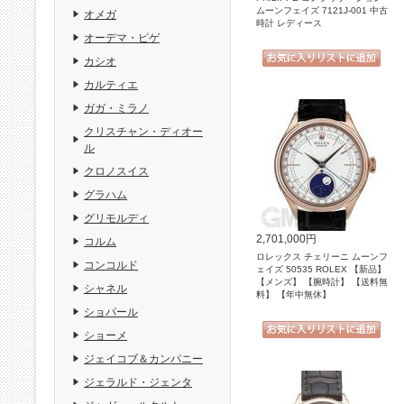
ムーンフェイズ 7121J-001 中古
オメガ
時計 レディース
オーデマ・ピゲ
カシオ
カルティエ
ガガ・ミラノ
クリスチャン・ディオー
ル
クロノスイス
グラハム
グリモルディ
2,701,000円
コルム
ロレックス チェリーニ ムーンフ
コンコルド
ェイズ 50535 ROLEX 【新品】
【メンズ】 【腕時計】 【送料無
シャネル
料】 【年中無休】
ショパール
ショーメ
ジェイコブ＆カンパニー
ジェラルド・ジェンタ