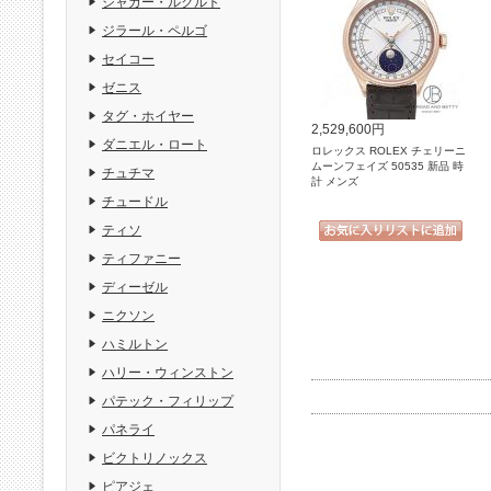
ジャガー・ルクルト
ジラール・ペルゴ
セイコー
ゼニス
タグ・ホイヤー
2,529,600円
ダニエル・ロート
ロレックス ROLEX チェリーニ
ムーンフェイズ 50535 新品 時
チュチマ
計 メンズ
チュードル
ティソ
ティファニー
ディーゼル
ニクソン
ハミルトン
ハリー・ウィンストン
パテック・フィリップ
パネライ
ビクトリノックス
ピアジェ