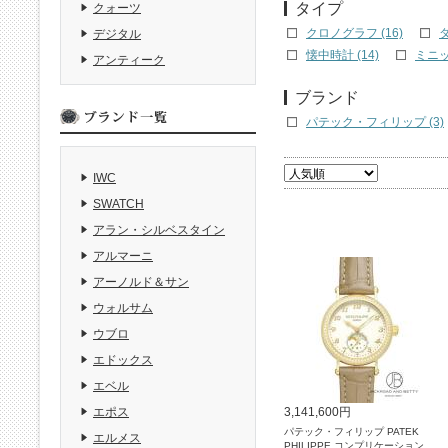
タイプ
クォーツ
クロノグラフ (16)
ダ
デジタル
懐中時計 (14)
ミニッ
アンティーク
ブランド
パテック・フィリップ (3)
IWC
SWATCH
アラン・シルベスタイン
アルマーニ
アーノルド＆サン
ウォルサム
ウブロ
エドックス
エベル
3,141,600円
エポス
パテック・フィリップ PATEK
エルメス
PHILIPPE コンプリケーション