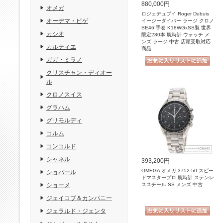
880,000円
オメガ
ロジェデュブイ Roger Dubuis
オーデマ・ピゲ
イージーダイバー ラージ クロノ
SE46 手巻 K18WGxSS製 世界
カシオ
限定280本 腕時計 ウォッチ メ
ンズ ラージ 中古 店頭受取対応
カルティエ
商品
ガガ・ミラノ
クリスチャン・ディオー
ル
クロノスイス
グラハム
グリモルディ
コルム
コンコルド
シャネル
393,200円
OMEGA オメガ 3752.50 スピー
ショパール
ドマスタープロ 腕時計 ステンレ
ススチール SS メンズ 中古
ショーメ
ジェイコブ＆カンパニー
ジェラルド・ジェンタ