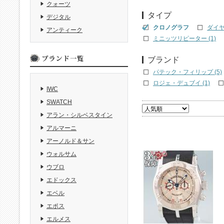
クォーツ
タイプ
デジタル
クロノグラフ
ダイヤ
アンティーク
ミニッツリピーター (1)
ブランド
パテック・フィリップ (5)
ロジェ・デュブイ (1)
IWC
SWATCH
アラン・シルベスタイン
アルマーニ
アーノルド＆サン
ウォルサム
ウブロ
エドックス
エベル
エポス
エルメス