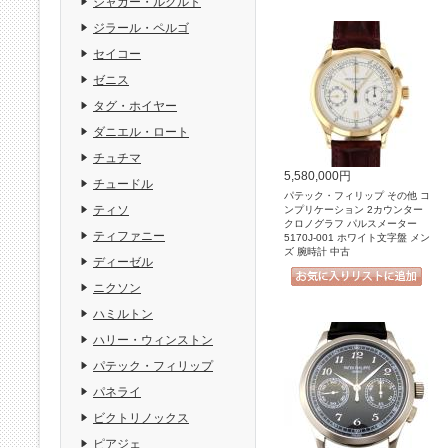
ジャガー・ルクルト
ジラール・ペルゴ
セイコー
ゼニス
タグ・ホイヤー
ダニエル・ロート
チュチマ
5,580,000円
チュードル
パテック・フィリップ その他 コ
ティソ
ンプリケーション 2カウンター
クロノグラフ パルスメーター
ティファニー
5170J-001 ホワイト文字盤 メン
ズ 腕時計 中古
ディーゼル
ニクソン
ハミルトン
ハリー・ウィンストン
パテック・フィリップ
パネライ
ビクトリノックス
ピアジェ