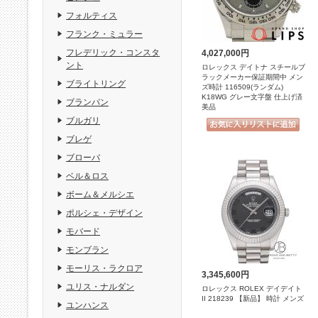
フォルティス
フランク・ミュラー
フレデリック・コンスタ
4,027,000円
ント
ロレックス デイトナ スチールブ
ラックメーカー保証期間中 メン
ブライトリング
ズ時計 116509(ランダム)
K18WG グレー文字盤 仕上げ済
ブランパン
美品
ブルガリ
ブレゲ
ブローバ
ベル＆ロス
ボーム＆メルシエ
ポルシェ・デザイン
モバード
モンブラン
モーリス・ラクロア
3,345,600円
ユリス・ナルダン
ロレックス ROLEX デイデイト
II 218239 【新品】 時計 メンズ
ユンハンス