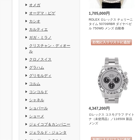
オメガ
オーデマ・ピゲ
1,705,000円
ROLEX ロレックス チェリーニ
カシオ
タイム 50709RBR ダイヤベゼ
ル 750WG メンズ 自動巻
カルティエ
ガガ・ミラノ
クリスチャン・ディオー
ル
クロノスイス
グラハム
グリモルディ
コルム
コンコルド
シャネル
ショパール
4,347,200円
ロレックス コスモグラフ デイト
ショーメ
ナ（未使用品）／116509 新品
メンズ
ジェイコブ＆カンパニー
ジェラルド・ジェンタ