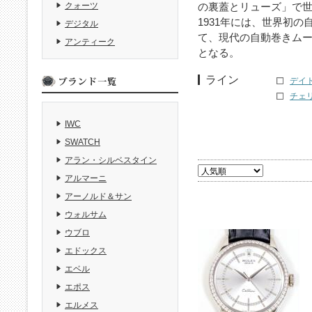
の裏蓋とリューズ」で
クォーツ
1931年には、世界初
デジタル
て、現代の自動巻きム
アンティーク
となる。
ライン
デイト
チェリ
IWC
SWATCH
アラン・シルベスタイン
アルマーニ
アーノルド＆サン
ウォルサム
ウブロ
エドックス
エベル
エポス
エルメス