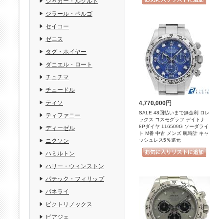
ジャガー・ルクルト
ジラール・ペルゴ
セイコー
ゼニス
タグ・ホイヤー
ダニエル・ロート
チュチマ
チュードル
ティソ
4,770,000円
SALE 48回払いまで無金利 ロレ
ティファニー
ックス コスモグラフ デイトナ
8Pダイヤ 116509G ソーダライ
ディーゼル
ト M番 中古 メンズ 腕時計 キャ
ッシュレス5％還元
ニクソン
ハミルトン
ハリー・ウィンストン
パテック・フィリップ
パネライ
ビクトリノックス
ピアジェ