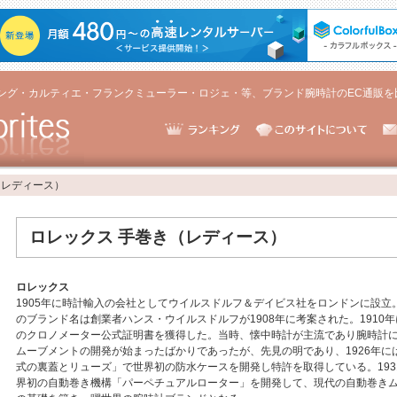
ング・カルティエ・フランクミューラー・ロジェ・等、ブランド腕時計のEC通販を
（レディース）
ロレックス 手巻き（レディース）
ロレックス
1905年に時計輸入の会社としてウイルスドルフ＆デイビス社をロンドンに設立
のブランド名は創業者ハンス・ウイルスドルフが1908年に考案された。1910
のクロノメーター公式証明書を獲得した。当時、懐中時計が主流であり腕時計
ムーブメントの開発が始まったばかりであったが、先見の明であり、1926年に
式の裏蓋とリューズ」で世界初の防水ケースを開発し特許を取得している。193
界初の自動巻き機構「パーペチュアルローター」を開発して、現代の自動巻き