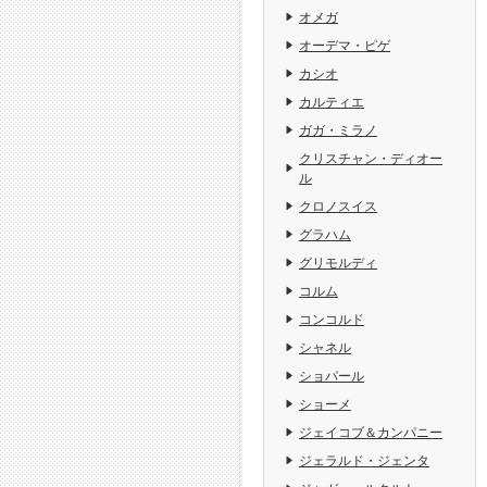
オメガ
オーデマ・ピゲ
カシオ
カルティエ
ガガ・ミラノ
クリスチャン・ディオー
ル
クロノスイス
グラハム
グリモルディ
コルム
コンコルド
シャネル
ショパール
ショーメ
ジェイコブ＆カンパニー
ジェラルド・ジェンタ