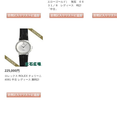
エローゴールド） 無垢 ６６
３１／８ レディース 時計
「中古」
225,000円
ロレックス ROLEX チェリーニ
4081 中古 レディース 腕時計