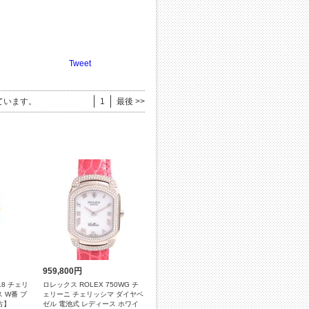
Tweet
ています。
1
最後 >>
959,800円
18 チェリ
ロレックス ROLEX 750WG チ
 W番 ブ
ェリーニ チェリッシマ ダイヤベ
古】
ゼル 電池式 レディース ホワイ