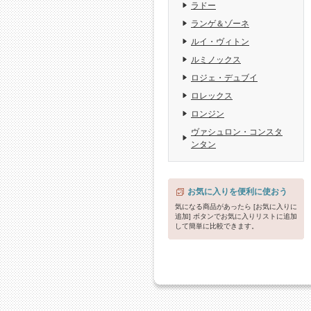
ラドー
ランゲ＆ゾーネ
ルイ・ヴィトン
ルミノックス
ロジェ・デュブイ
ロレックス
ロンジン
ヴァシュロン・コンスタ
ンタン
お気に入りを便利に使おう
気になる商品があったら [お気に入りに
追加] ボタンでお気に入りリストに追加
して簡単に比較できます。