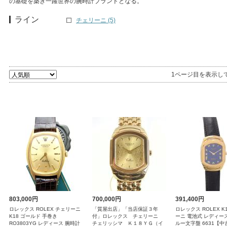
の基礎を築き一躍世界の腕時計ブランドとなる。
ライン
チェリーニ (5)
1ページ目を表示し
803,000円
700,000円
391,400円
ロレックス ROLEX チェリーニ
「質屋出店」「当店保証３年
ロレックス ROLEX K
K18 ゴールド 手巻き
付」ロレックス チェリーニ
ーニ 電池式 レディース
RO3803YG レディース 腕時計
チェリッシマ Ｋ１８ＹＧ（イ
ルー文字盤 6631【中