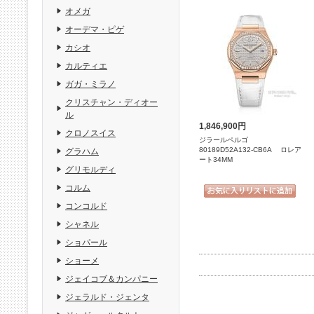
オメガ
オーデマ・ピゲ
カシオ
カルティエ
ガガ・ミラノ
クリスチャン・ディオー
ル
1,846,900円
クロノスイス
ジラールペルゴ
80189D52A132-CB6A ロレア
グラハム
ート34MM
グリモルディ
コルム
コンコルド
シャネル
ショパール
ショーメ
ジェイコブ＆カンパニー
ジェラルド・ジェンタ