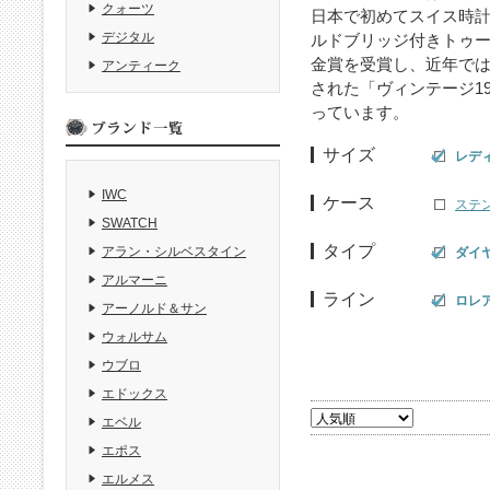
クォーツ
日本で初めてスイス時計
デジタル
ルドブリッジ付きトゥール
金賞を受賞し、近年では
アンティーク
された「ヴィンテージ1
っています。
サイズ
レデ
IWC
ケース
ステ
SWATCH
タイプ
アラン・シルベスタイン
ダイ
アルマーニ
ライン
ロレア
アーノルド＆サン
ウォルサム
ウブロ
エドックス
エベル
エポス
エルメス