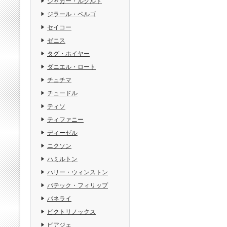
ジャガー・ルクルト
ジラール・ペルゴ
セイコー
ゼニス
タグ・ホイヤー
ダニエル・ロート
チュチマ
チュードル
ティソ
ティファニー
ディーゼル
ニクソン
ハミルトン
ハリー・ウィンストン
パテック・フィリップ
パネライ
ビクトリノックス
ピアジェ