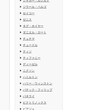
ジャガー・ルクルト
ジラール・ペルゴ
セイコー
ゼニス
タグ・ホイヤー
ダニエル・ロート
チュチマ
チュードル
ティソ
ティファニー
ディーゼル
ニクソン
ハミルトン
ハリー・ウィンストン
パテック・フィリップ
パネライ
ビクトリノックス
ピアジェ