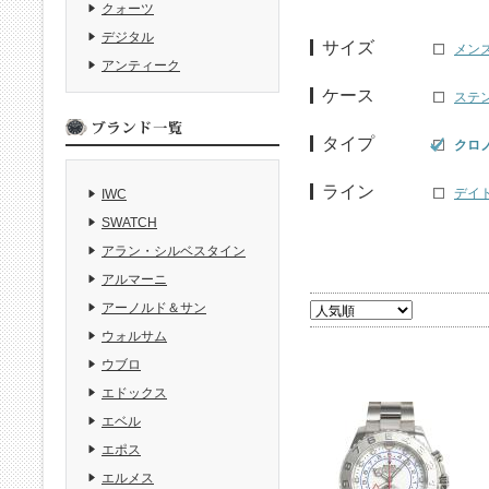
クォーツ
デジタル
サイズ
メン
アンティーク
ケース
ステ
タイプ
クロ
ライン
デイト
IWC
SWATCH
アラン・シルベスタイン
アルマーニ
アーノルド＆サン
ウォルサム
ウブロ
エドックス
エベル
エポス
エルメス