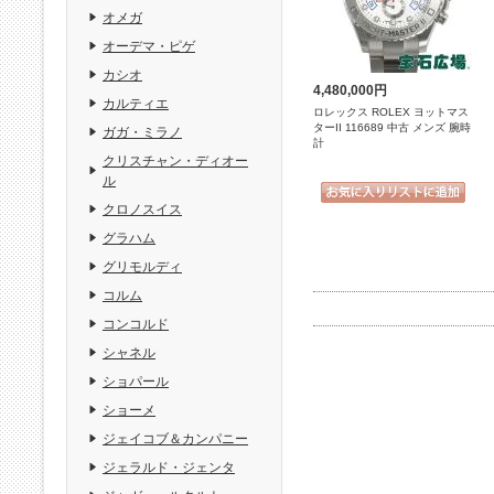
オメガ
オーデマ・ピゲ
カシオ
4,480,000円
カルティエ
ロレックス ROLEX ヨットマス
ターII 116689 中古 メンズ 腕時
ガガ・ミラノ
計
クリスチャン・ディオー
ル
クロノスイス
グラハム
グリモルディ
コルム
コンコルド
シャネル
ショパール
ショーメ
ジェイコブ＆カンパニー
ジェラルド・ジェンタ