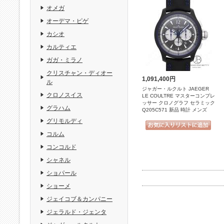
オメガ
オーデマ・ピゲ
カシオ
カルティエ
ガガ・ミラノ
クリスチャン・ディオー
1,091,400円
ル
ジャガー・ルクルト JAEGER
クロノスイス
LE COULTRE マスターコンプレ
ッサー クロノグラフ セラミック
グラハム
Q205C571 新品 時計 メンズ
グリモルディ
コルム
コンコルド
シャネル
ショパール
ショーメ
ジェイコブ＆カンパニー
ジェラルド・ジェンタ