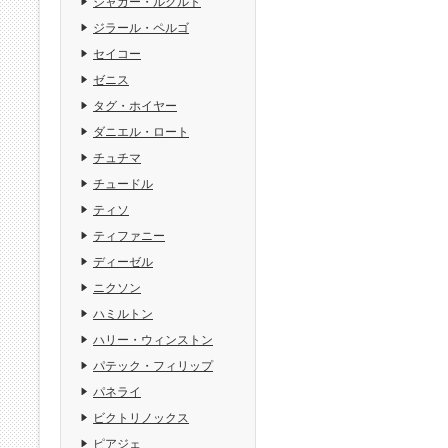
ジャガー・ルクルト
ジラール・ペルゴ
セイコー
ゼニス
タグ・ホイヤー
ダニエル・ロート
チュチマ
チュードル
ティソ
ティファニー
ディーゼル
ニクソン
ハミルトン
ハリー・ウィンストン
パテック・フィリップ
パネライ
ビクトリノックス
ピアジェ