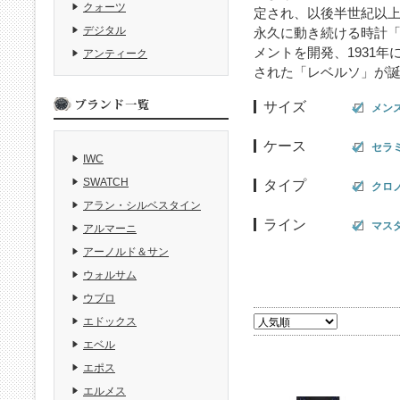
クォーツ
定され、以後半世紀以上
デジタル
永久に動き続ける時計「
メントを開発、1931
アンティーク
された「レベルソ」が
サイズ
メン
ケース
セラ
IWC
SWATCH
タイプ
クロ
アラン・シルベスタイン
ライン
マス
アルマーニ
アーノルド＆サン
ウォルサム
ウブロ
エドックス
エベル
エポス
エルメス