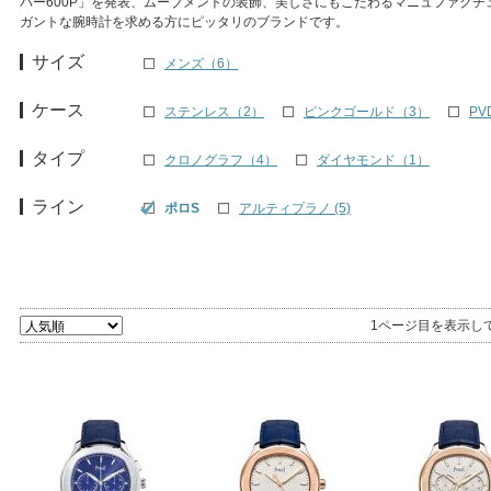
バー600P」を発表、ムーブメントの装飾、美しさにもこだわるマニュファクチ
ガントな腕時計を求める方にピッタリのブランドです。
サイズ
メンズ（6）
ケース
ステンレス（2）
ピンクゴールド（3）
PV
タイプ
クロノグラフ（4）
ダイヤモンド（1）
ライン
ポロS
アルティプラノ (5)
1ページ目を表示し