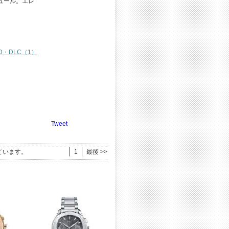
ュール。エレ
D・DLC（1）
Tweet
ています。
1
最後 >>