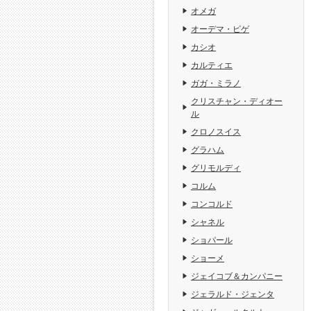
オメガ
オーデマ・ピゲ
カシオ
カルティエ
ガガ・ミラノ
クリスチャン・ディオー
ル
クロノスイス
グラハム
グリモルディ
コルム
コンコルド
シャネル
ショパール
ショーメ
ジェイコブ＆カンパニー
ジェラルド・ジェンタ