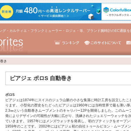
ング・カルティエ・フランクミューラー・ロジェ・等、ブランド腕時計のEC通販を
動巻き
ピアジェ ポロS 自動巻き
ポロS
ピアジェは1874年にスイスのジュラ山脈の小さな集落に時計工房を設立したこ
ります。 小型化の歴史をたどったピアジェは1960年には当時世界で最も薄い
2.3㎜という自動巻きムーブメントのキャリバー12Pを開発しました。このムー
発によりデザインの可能性が大幅に広がり、洗練されたジュエリーウォッチを
ていきます。 1957年にはメンズウォッチを発表し、初のブティックをオープン
1959年のことです。 2002年にはピアジェ初の自社トゥールビヨン・ムーブメ