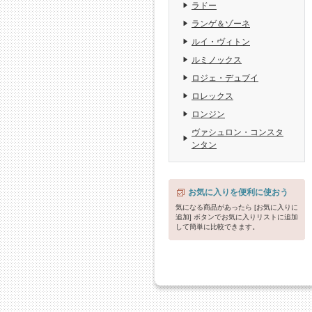
ラドー
ランゲ＆ゾーネ
ルイ・ヴィトン
ルミノックス
ロジェ・デュブイ
ロレックス
ロンジン
ヴァシュロン・コンスタ
ンタン
お気に入りを便利に使おう
気になる商品があったら [お気に入りに
追加] ボタンでお気に入りリストに追加
して簡単に比較できます。