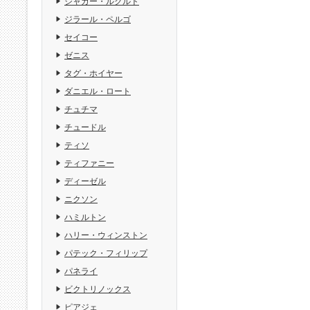
ジャガー・ルクルト
ジラール・ペルゴ
セイコー
ゼニス
タグ・ホイヤー
ダニエル・ロート
チュチマ
チュードル
ティソ
ティファニー
ディーゼル
ニクソン
ハミルトン
ハリー・ウィンストン
パテック・フィリップ
パネライ
ビクトリノックス
ピアジェ