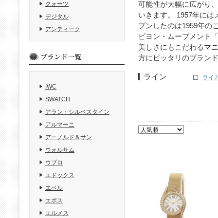
可能性が大幅に広がり
クォーツ
いきます。 1957年
デジタル
プンしたのは1959年の
アンティーク
ビヨン・ムーブメント「
美しさにもこだわるマ
方にピッタリのブラン
ライン
ライム
IWC
SWATCH
アラン・シルベスタイン
アルマーニ
アーノルド＆サン
ウォルサム
ウブロ
エドックス
エベル
エポス
エルメス