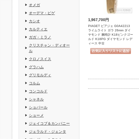
オメガ
オーデマ・ピゲ
1,967,700円
カシオ
PIAGET ピアジェ G0A42213
カルティエ
ライムライト ガラ 26mm ダイ
ヤモンド 腕時計 K18ピンクゴー
ガガ・ミラノ
ルド K18PG ダイヤモンド レデ
ィース 中古
クリスチャン・ディオー
ル
クロノスイス
グラハム
グリモルディ
コルム
コンコルド
シャネル
ショパール
ショーメ
ジェイコブ＆カンパニー
ジェラルド・ジェンタ