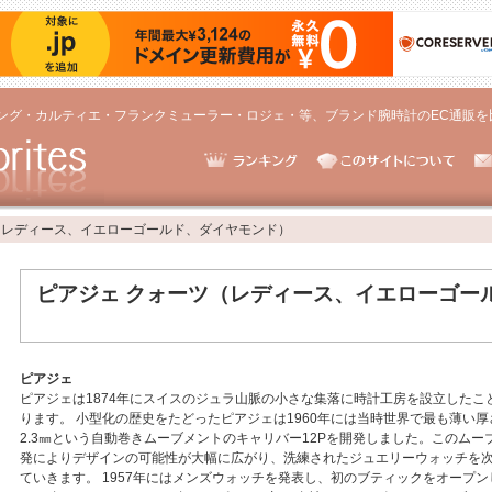
ング・カルティエ・フランクミューラー・ロジェ・等、ブランド腕時計のEC通販を
（レディース、イエローゴールド、ダイヤモンド）
ピアジェ クォーツ（レディース、イエローゴー
ピアジェ
ピアジェは1874年にスイスのジュラ山脈の小さな集落に時計工房を設立したこ
ります。 小型化の歴史をたどったピアジェは1960年には当時世界で最も薄い
2.3㎜という自動巻きムーブメントのキャリバー12Pを開発しました。このムー
発によりデザインの可能性が大幅に広がり、洗練されたジュエリーウォッチを
ていきます。 1957年にはメンズウォッチを発表し、初のブティックをオープン