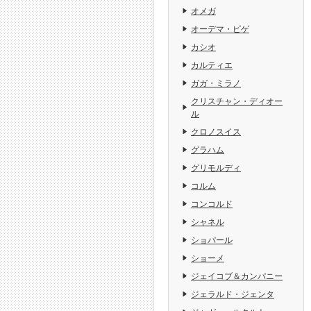
オメガ
オーデマ・ピゲ
カシオ
カルティエ
ガガ・ミラノ
クリスチャン・ディオー
ル
クロノスイス
グラハム
グリモルディ
コルム
コンコルド
シャネル
ショパール
ショーメ
ジェイコブ＆カンパニー
ジェラルド・ジェンタ