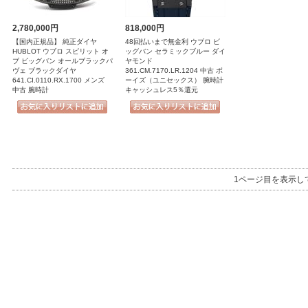
2,780,000円
818,000円
【国内正規品】 純正ダイヤ
48回払いまで無金利 ウブロ ビ
HUBLOT ウブロ スピリット オ
ッグバン セラミックブルー ダイ
ブ ビッグバン オールブラックパ
ヤモンド
ヴェ ブラックダイヤ
361.CM.7170.LR.1204 中古 ボ
641.CI.0110.RX.1700 メンズ
ーイズ（ユニセックス） 腕時計
中古 腕時計
キャッシュレス5％還元
1ページ目を表示し