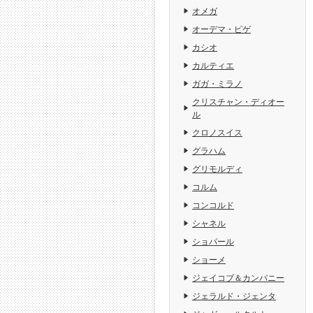
オメガ
オーデマ・ピゲ
カシオ
カルティエ
ガガ・ミラノ
クリスチャン・ディオー
ル
クロノスイス
グラハム
グリモルディ
コルム
コンコルド
シャネル
ショパール
ショーメ
ジェイコブ＆カンパニー
ジェラルド・ジェンタ