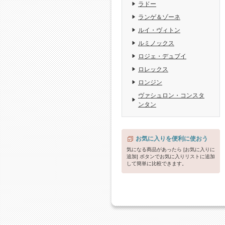
ラドー
ランゲ＆ゾーネ
ルイ・ヴィトン
ルミノックス
ロジェ・デュブイ
ロレックス
ロンジン
ヴァシュロン・コンスタ
ンタン
お気に入りを便利に使おう
気になる商品があったら [お気に入りに
追加] ボタンでお気に入りリストに追加
して簡単に比較できます。