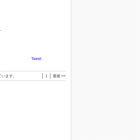
）
Tweet
ています。
1
最後 >>