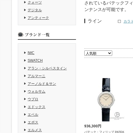
されているパテックフ
クォーツ
ンナンスが可能です。
デジタル
アンティーク
ライン
カラト
IWC
SWATCH
アラン・シルベスタイン
アルマーニ
アーノルド＆サン
ウォルサム
ウブロ
エドックス
エベル
エポス
936,300円
エルメス
パテック・フィリップ PATEK