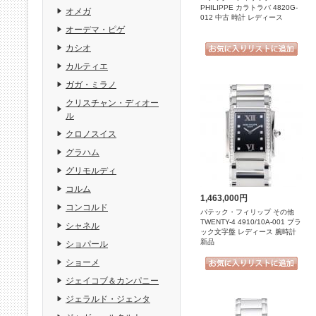
PHILIPPE カラトラバ 4820G-
オメガ
012 中古 時計 レディース
オーデマ・ピゲ
カシオ
カルティエ
ガガ・ミラノ
クリスチャン・ディオー
ル
クロノスイス
グラハム
グリモルディ
コルム
1,463,000円
コンコルド
パテック・フィリップ その他
TWENTY-4 4910/10A-001 ブラ
シャネル
ック文字盤 レディース 腕時計
新品
ショパール
ショーメ
ジェイコブ＆カンパニー
ジェラルド・ジェンタ