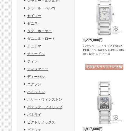
ジャガー・ルクルト
ジラール・ペルゴ
セイコー
ゼニス
タグ・ホイヤー
ダニエル・ロート
1,275,000円
パテック・フィリップ PATEK
チュチマ
PHILIPPE Twenty-4 4910/10A-
チュードル
011 時計 レディース
ティソ
ティファニー
ディーゼル
ニクソン
ハミルトン
ハリー・ウィンストン
パテック・フィリップ
パネライ
ビクトリノックス
1,917,600円
ピアジェ