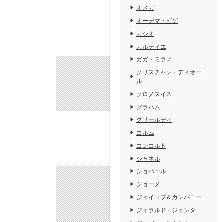
オメガ
オーデマ・ピゲ
カシオ
カルティエ
ガガ・ミラノ
クリスチャン・ディオー
ル
クロノスイス
グラハム
グリモルディ
コルム
コンコルド
シャネル
ショパール
ショーメ
ジェイコブ＆カンパニー
ジェラルド・ジェンタ