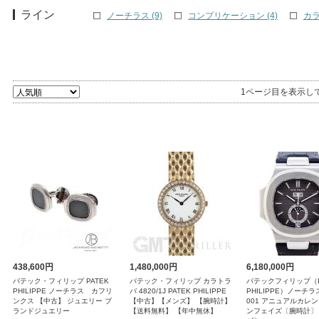
ライン
ノーチラス (9)
コンプリケーション (4)
カラ
1ページ目を表示し
438,600円
1,480,000円
6,180,000円
パテック・フィリップ PATEK
パテック・フィリップ カラトラ
パテックフィリップ（P
PHILIPPE ノーチラス カフリ
バ 4820/1J PATEK PHILIPPE
PHILIPPE）ノーチラス
ンクス 【中古】 ジュエリー ブ
【中古】【メンズ】 【腕時計】
001 アニュアルカレン
ランドジュエリー
【送料無料】 【年中無休】
ンフェイズ〔腕時計〕