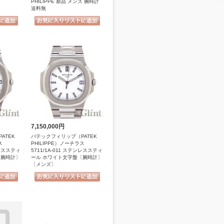
PHILIPPE 新品 メンズ 腕時計
送料無
7,150,000円
ATEK
パテックフィリップ（PATEK
ス
PHILIPPE）ノーチラス
ンレススティ
5711/1A-011 ステンレススティ
〔腕時計〕
ール ホワイト文字盤〔腕時計〕
〔メンズ〕