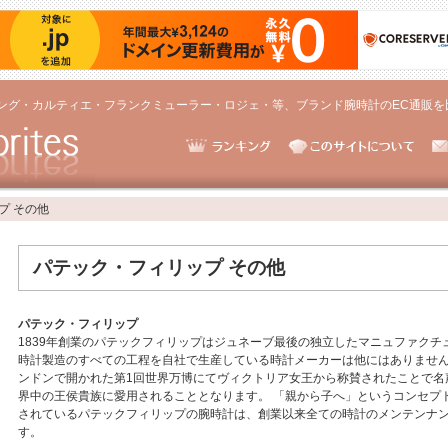
ング・カルティエ・フランクミューラー・ロジェ・等、ブランド腕時計のEC通販を
プ その他
パテック・フィリップ その他
パテック・フィリップ
1839年創業のパテックフィリップはジュネーブ最後の独立したマニュファクチ
時計製造のすべての工程を自社で生産している時計メーカーは他にはありません。
ンドンで開かれた第1回世界万博にてヴィクトリア女王から称賛されたことで名
界中の王侯貴族に愛用されることとなります。 「親から子へ」というコンセプ
されているパテックフィリップの腕時計は、創業以来全ての時計のメンテンナ
す。