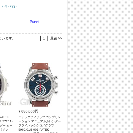
トラバ (3)
Tweet
ています。
1
最後 >>
7,080,000円
ATEK
パテックフィリップ コンプリケ
 5726A-
ーション アニュアルカレンダー
ダー ムー
フライバッククロノグラフ
〔メン
5960/01G-001 PATEK