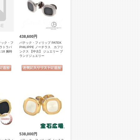
438,600円
 パテック・フ
パテック・フィリップ PATEK
 カラトラバ
PHILIPPE ノーチラス カフリ
18 腕時
ンクス 【中古】 ジュエリー ブ
ランドジュエリー
538,000円