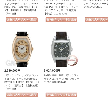
【未使用品】パテック・フィリ
パテックフィリップ PATEK
PATEK PHILIPPE
ップ ノーチラス カフス PATEK
PHILIPPE ノーチラス カフス
リップ カフス ノーチ
PHILIPPE 【未使用品】【メン
K18 PG ピンクゴールド グレー
フ K18YG USED
ズ】 【腕時計】 【送料無料】
メンズアクセサリー 送料無料
【年中無休】
【中古】 101414286
2,680,000円
3,024,000円
パテック・フィリップ クロノメ
PATEK PHILIPPE パテックフィ
トロ・ゴンドーロ 5098R-001
リップ ゴンドーロ カレンダリオ
PATEK PHILIPPE 【中古】【メ
5135G-010 K18WG
ンズ】 【腕時計】 【送料無料】
【年中無休】