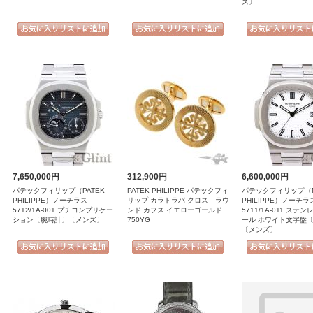
ズ〕
7,650,000円
312,900円
6,600,000円
パテックフィリップ（PATEK
PATEK PHILIPPE パテックフィ
パテックフィリップ（P
PHILIPPE）ノーチラス
リップ カラトラバ クロス ラウ
PHILIPPE）ノーチラ
5712/1A-001 プチコンプリケー
ンド カフス イエローゴールド
5711/1A-011 ステ
ション〔腕時計〕〔メンズ〕
750YG
ール ホワイト文字盤
〔メンズ〕