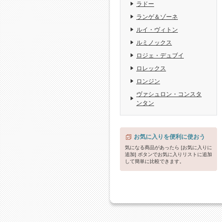
ラドー
ランゲ＆ゾーネ
ルイ・ヴィトン
ルミノックス
ロジェ・デュブイ
ロレックス
ロンジン
ヴァシュロン・コンスタ
ンタン
お気に入りを便利に使おう
気になる商品があったら [お気に入りに
追加] ボタンでお気に入りリストに追加
して簡単に比較できます。