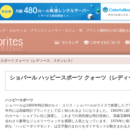
ング・カルティエ・フランクミューラー・ロジェ・等、ブランド腕時計のEC通販を
ースポーツ クォーツ（レディース、ステンレス）
ショパール ハッピースポーツ クォーツ（レデ
ハッピースポーツ
ショパールは1860年時計師のルイ・ユリス・ショパールがスイスで創業したブラ
年代には高級時計ブランドとして広く知られるようになりました。 1963年に
のカール・ショイフレ社に譲渡し、これまでの高性能な時計技術に、高級宝飾
合わさり豪華なジュエリーウォッチを展開し人気となっています。 1976年に
的な「ハッピーダイヤモンド」は文字盤のまわりをダイヤモンドが動きまわる