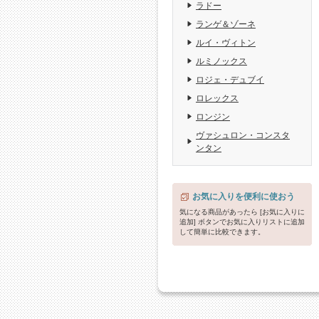
ラドー
ランゲ＆ゾーネ
ルイ・ヴィトン
ルミノックス
ロジェ・デュブイ
ロレックス
ロンジン
ヴァシュロン・コンスタ
ンタン
お気に入りを便利に使おう
気になる商品があったら [お気に入りに
追加] ボタンでお気に入りリストに追加
して簡単に比較できます。