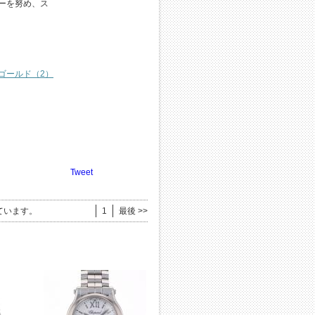
サーを努め、ス
ゴールド（2）
Tweet
ています。
1
最後 >>