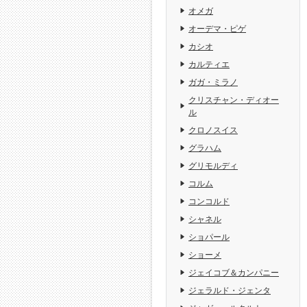
オメガ
オーデマ・ピゲ
カシオ
カルティエ
ガガ・ミラノ
クリスチャン・ディオー
ル
クロノスイス
グラハム
グリモルディ
コルム
コンコルド
シャネル
ショパール
ショーメ
ジェイコブ＆カンパニー
ジェラルド・ジェンタ