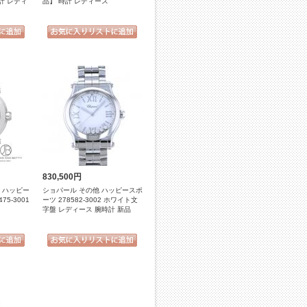
時計 レディ
品】 時計 レディース
830,500円
D ハッピー
ショパール その他 ハッピースポ
75-3001
ーツ 278582-3002 ホワイト文
字盤 レディース 腕時計 新品