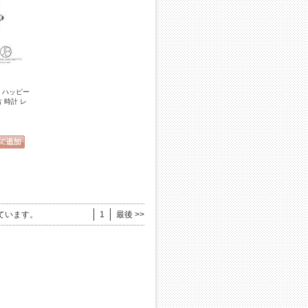
D ハッピー
古 時計 レ
ています。
1
最後 >>