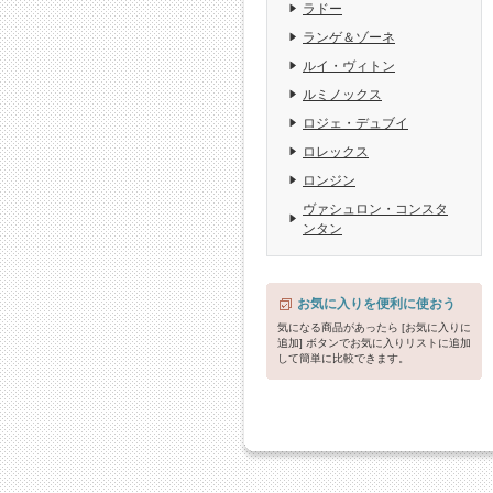
ラドー
ランゲ＆ゾーネ
ルイ・ヴィトン
ルミノックス
ロジェ・デュブイ
ロレックス
ロンジン
ヴァシュロン・コンスタ
ンタン
お気に入りを便利に使おう
気になる商品があったら [お気に入りに
追加] ボタンでお気に入りリストに追加
して簡単に比較できます。