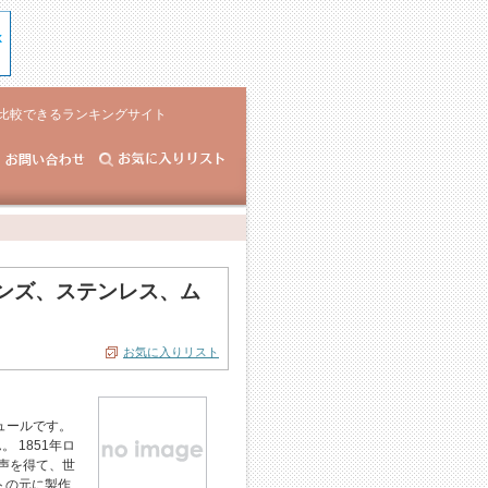
比較できるランキングサイト
メンズ、ステンレス、ム
お気に入りリスト
ュールです。
 1851年ロ
声を得て、世
トの元に製作