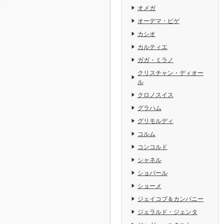
オメガ
オーデマ・ピゲ
カシオ
カルティエ
ガガ・ミラノ
クリスチャン・ディオー
ル
クロノスイス
グラハム
グリモルディ
コルム
コンコルド
シャネル
ショパール
ショーメ
ジェイコブ＆カンパニー
ジェラルド・ジェンタ