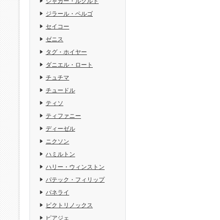
ジャガー・ルクルト
ジラール・ペルゴ
セイコー
ゼニス
タグ・ホイヤー
ダニエル・ロート
チュチマ
チュードル
ティソ
ティファニー
ディーゼル
ニクソン
ハミルトン
ハリー・ウィンストン
パテック・フィリップ
パネライ
ビクトリノックス
ピアジェ