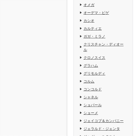
オメガ
オーデマ・ピゲ
カシオ
カルティエ
ガガ・ミラノ
クリスチャン・ディオー
ル
クロノスイス
グラハム
グリモルディ
コルム
コンコルド
シャネル
ショパール
ショーメ
ジェイコブ＆カンパニー
ジェラルド・ジェンタ