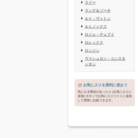
ラドー
ランゲ＆ゾーネ
ルイ・ヴィトン
ルミノックス
ロジェ・デュブイ
ロレックス
ロンジン
ヴァシュロン・コンスタ
ンタン
お気に入りを便利に使おう
気になる商品があったら [お気に入りに
追加] ボタンでお気に入りリストに追加
して簡単に比較できます。