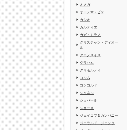
オメガ
オーデマ・ピゲ
カシオ
カルティエ
ガガ・ミラノ
クリスチャン・ディオー
ル
クロノスイス
グラハム
グリモルディ
コルム
コンコルド
シャネル
ショパール
ショーメ
ジェイコブ＆カンパニー
ジェラルド・ジェンタ