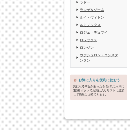
ラドー
ランゲ＆ゾーネ
ルイ・ヴィトン
ルミノックス
ロジェ・デュブイ
ロレックス
ロンジン
ヴァシュロン・コンスタ
ンタン
お気に入りを便利に使おう
気になる商品があったら [お気に入りに
追加] ボタンでお気に入りリストに追加
して簡単に比較できます。