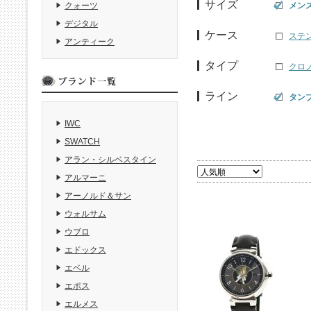
サイズ
メン
クォーツ
デジタル
ケース
ステ
アンティーク
タイプ
クロ
ライン
タン
IWC
SWATCH
アラン・シルベスタイン
アルマーニ
アーノルド＆サン
ウォルサム
ウブロ
エドックス
エベル
エポス
エルメス