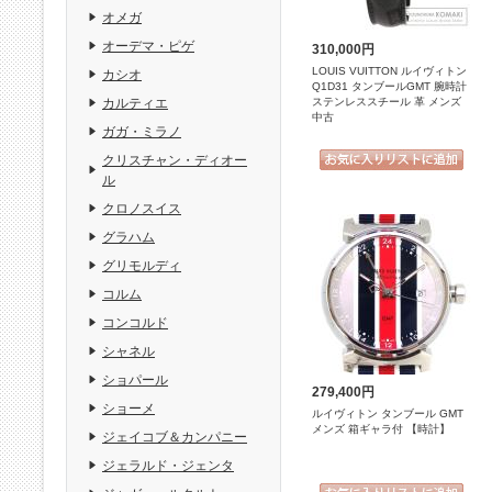
オメガ
オーデマ・ピゲ
310,000円
LOUIS VUITTON ルイヴィトン
カシオ
Q1D31 タンブールGMT 腕時計
ステンレススチール 革 メンズ
カルティエ
中古
ガガ・ミラノ
クリスチャン・ディオー
ル
クロノスイス
グラハム
グリモルディ
コルム
コンコルド
シャネル
ショパール
279,400円
ショーメ
ルイヴィトン タンブール GMT
メンズ 箱ギャラ付 【時計】
ジェイコブ＆カンパニー
ジェラルド・ジェンタ