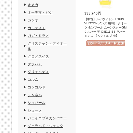
オメガ
オーデマ・ピゲ
333,740円
【中古】ルイヴィトン LOUIS
カシオ
VUITTON メンズ 腕時計 クオー
ツ タンブール ムーンスターGM
カルティエ
シルバー 黄 Q8D11 SS ラバー
ガガ・ミラノ
メンズ 【ベクトル 古着】
クリスチャン・ディオー
ル
クロノスイス
グラハム
グリモルディ
コルム
コンコルド
シャネル
ショパール
ショーメ
ジェイコブ＆カンパニー
ジェラルド・ジェンタ