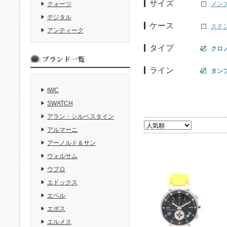
サイズ
メン
クォーツ
デジタル
ケース
ステ
アンティーク
タイプ
クロ
ライン
タン
IWC
SWATCH
アラン・シルベスタイン
アルマーニ
アーノルド＆サン
ウォルサム
ウブロ
エドックス
エベル
エポス
エルメス