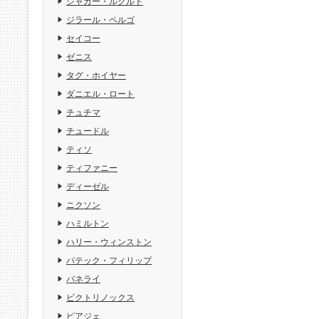
ジャガー・ルクルト
ジラール・ペルゴ
セイコー
ゼニス
タグ・ホイヤー
ダニエル・ロート
チュチマ
チュードル
ティソ
ティファニー
ディーゼル
ニクソン
ハミルトン
ハリー・ウィンストン
パテック・フィリップ
パネライ
ビクトリノックス
ピアジェ