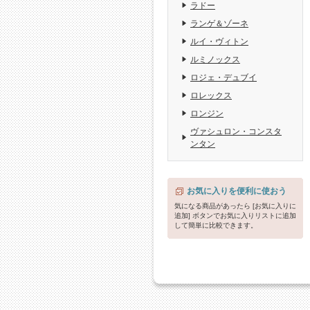
ラドー
ランゲ＆ゾーネ
ルイ・ヴィトン
ルミノックス
ロジェ・デュブイ
ロレックス
ロンジン
ヴァシュロン・コンスタ
ンタン
お気に入りを便利に使おう
気になる商品があったら [お気に入りに
追加] ボタンでお気に入りリストに追加
して簡単に比較できます。