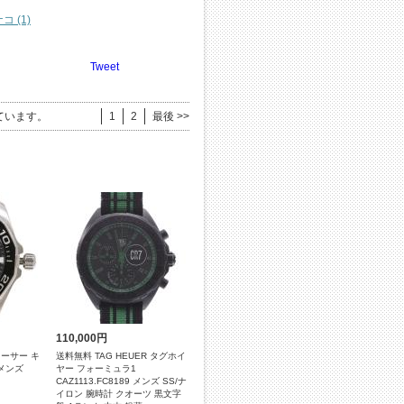
コ (1)
Tweet
ています。
1
2
最後 >>
110,000円
ーサー キ
送料無料 TAG HEUER タグホイ
 メンズ
ヤー フォーミュラ1
CAZ1113.FC8189 メンズ SS/ナ
イロン 腕時計 クオーツ 黒文字