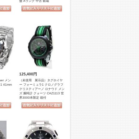
盤 Aランク 中古 銀蔵
125,400円
er メン
（未使用 展示品）タグホイヤ
 41mm
ー フォーミュラ1 クロノグラフ
クリスティアーノ ロナウド メン
ズ 腕時計 クォーツ CAZ1113 世
界3000本限定 箱付