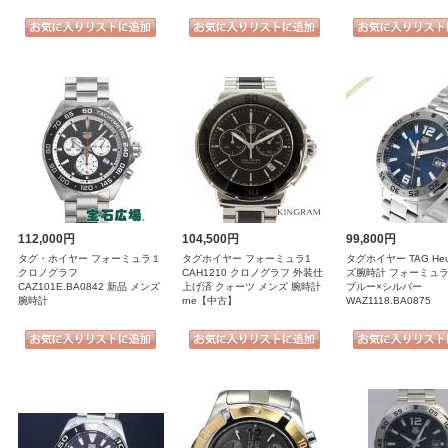
112,000円
104,500円
99,800円
タグ・ホイヤー フォーミュラ１
タグホイヤー フォーミュラ1
タグホイヤー TAG Heu
クロノグラフ
CAH1210 クロノグラフ 外装仕
ズ腕時計 フォーミュラ1
CAZ101E.BA0842 新品 メンズ
上げ済 クォーツ メンズ 腕時計
ブルー×シルバー
腕時計
rne【中古】
WAZ1118.BA0875