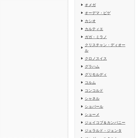
オメガ
オーデマ・ピゲ
カシオ
カルティエ
ガガ・ミラノ
クリスチャン・ディオー
ル
クロノスイス
グラハム
グリモルディ
コルム
コンコルド
シャネル
ショパール
ショーメ
ジェイコブ＆カンパニー
ジェラルド・ジェンタ