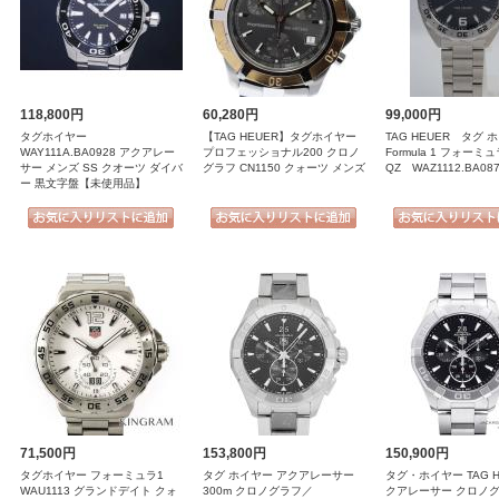
118,800円
60,280円
99,000円
タグホイヤー
【TAG HEUER】タグホイヤー
TAG HEUER タグ
WAY111A.BA0928 アクアレー
プロフェッショナル200 クロノ
Formula 1 フォー
サー メンズ SS クオーツ ダイバ
グラフ CN1150 クォーツ メンズ
QZ WAZ1112.BA08
ー 黒文字盤【未使用品】
71,500円
153,800円
150,900円
タグホイヤー フォーミュラ1
タグ ホイヤー アクアレーサー
タグ・ホイヤー TAG H
WAU1113 グランドデイト クォ
300m クロノグラフ／
クアレーサー クロノ