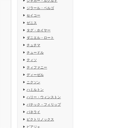
ジャガー・ルクルト
ジラール・ペルゴ
セイコー
ゼニス
タグ・ホイヤー
ダニエル・ロート
チュチマ
チュードル
ティソ
ティファニー
ディーゼル
ニクソン
ハミルトン
ハリー・ウィンストン
パテック・フィリップ
パネライ
ビクトリノックス
ピアジェ