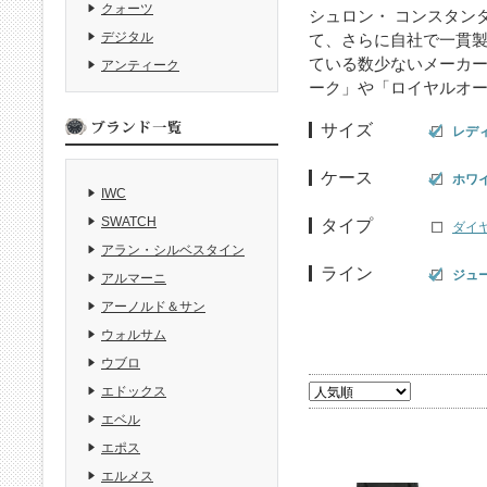
クォーツ
シュロン・ コンスタン
デジタル
て、さらに自社で一貫
ている数少ないメーカ
アンティーク
ーク」や「ロイヤルオー
サイズ
レデ
ケース
ホワ
IWC
SWATCH
タイプ
ダイ
アラン・シルベスタイン
ライン
ジュ
アルマーニ
アーノルド＆サン
ウォルサム
ウブロ
エドックス
エベル
エポス
エルメス