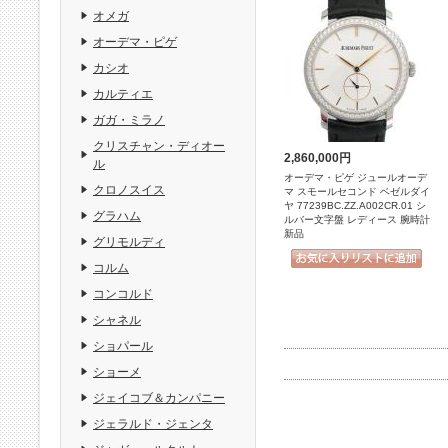
オメガ
オーデマ・ピゲ
カシオ
カルティエ
ガガ・ミラノ
クリスチャン・ディオー
2,860,000円
ル
オーデマ・ピゲ ジュールオーデ
クロノスイス
マ スモールセコンド ベゼルダイ
ヤ 77239BC.ZZ.A002CR.01 シ
グラハム
ルバー文字盤 レディース 腕時計
新品
グリモルディ
コルム
コンコルド
シャネル
ショパール
ショーメ
ジェイコブ＆カンパニー
ジェラルド・ジェンタ