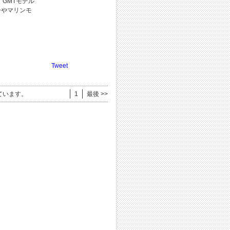
GMTモデル
ーやマリンモ
Tweet
ています。
1
最後 >>