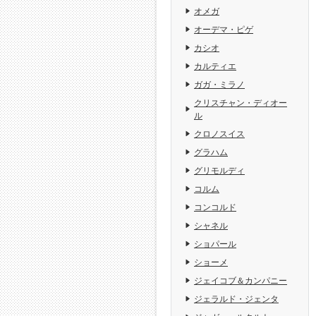
オメガ
オーデマ・ピゲ
カシオ
カルティエ
ガガ・ミラノ
クリスチャン・ディオー
ル
クロノスイス
グラハム
グリモルディ
コルム
コンコルド
シャネル
ショパール
ショーメ
ジェイコブ＆カンパニー
ジェラルド・ジェンタ