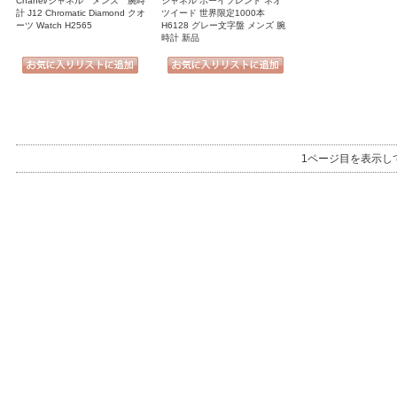
Chanel/シャネル メンズ 腕時
シャネル ボーイフレンド ネオ
計 J12 Chromatic Diamond クオ
ツイード 世界限定1000本
ーツ Watch H2565
H6128 グレー文字盤 メンズ 腕
時計 新品
1ページ目を表示し