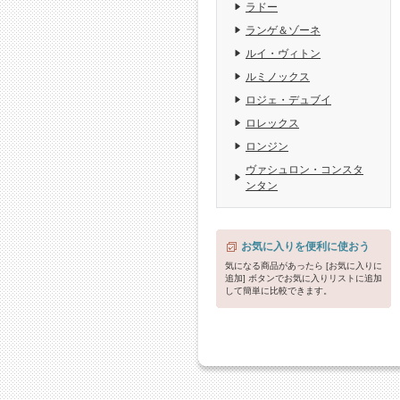
ラドー
ランゲ＆ゾーネ
ルイ・ヴィトン
ルミノックス
ロジェ・デュブイ
ロレックス
ロンジン
ヴァシュロン・コンスタ
ンタン
お気に入りを便利に使おう
気になる商品があったら [お気に入りに
追加] ボタンでお気に入りリストに追加
して簡単に比較できます。