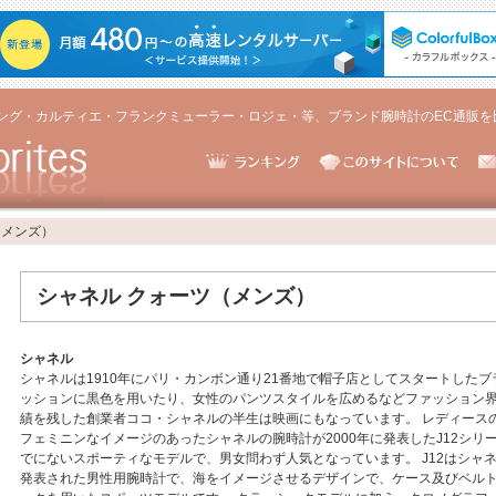
ング・カルティエ・フランクミューラー・ロジェ・等、ブランド腕時計のEC通販を
（メンズ）
シャネル クォーツ（メンズ）
シャネル
シャネルは1910年にパリ・カンボン通り21番地で帽子店としてスタートした
ッションに黒色を用いたり、女性のパンツスタイルを広めるなどファッション
績を残した創業者ココ・シャネルの半生は映画にもなっています。 レディース
フェミニンなイメージのあったシャネルの腕時計が2000年に発表したJ12シリ
でにないスポーティなモデルで、男女問わず人気となっています。 J12はシャ
発表された男性用腕時計で、海をイメージさせるデザインで、ケース及びベル