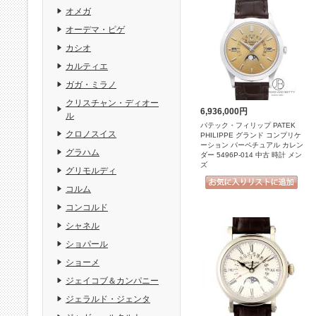
オメガ
オーデマ・ピゲ
カシオ
カルティエ
ガガ・ミラノ
クリスチャン・ディオー
6,936,000円
ル
パテック・フィリップ PATEK
クロノスイス
PHILIPPE グランド コンプリケ
ーション パーペチュアル カレン
グラハム
ダー 5496P-014 中古 時計 メン
ズ
グリモルディ
コルム
コンコルド
シャネル
ショパール
ショーメ
ジェイコブ＆カンパニー
ジェラルド・ジェンタ