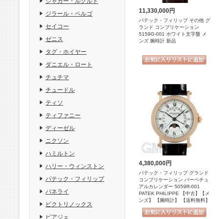
ジャガー・ルクルト
11,330,000円
ジラール・ペルゴ
パテック・フィリップ その他 グ
セイコー
ランド コンプリケーション
5159G-001 ホワイト文字盤 メ
ゼニス
ンズ 腕時計 新品
タグ・ホイヤー
ダニエル・ロート
チュチマ
チュードル
ティソ
ティファニー
ディーゼル
ニクソン
ハミルトン
4,380,000円
ハリー・ウィンストン
パテック・フィリップ グランド
パテック・フィリップ
コンプリケーション パーペチュ
アルカレンダー 5059R-001
パネライ
PATEK PHILIPPE 【中古】【メ
ンズ】 【腕時計】 【送料無料】
ビクトリノックス
ピアジェ