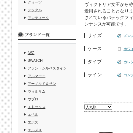
クォーツ
ヴィクトリア女王から
デジタル
愛用されることとなりま
されているパテックフ
アンティーク
ンナンスが可能です。
サイズ
メン
ケース
ホワ
IWC
SWATCH
タイプ
カレ
アラン・シルベスタイン
ライン
コン
アルマーニ
アーノルド＆サン
ウォルサム
ウブロ
エドックス
エベル
エポス
エルメス