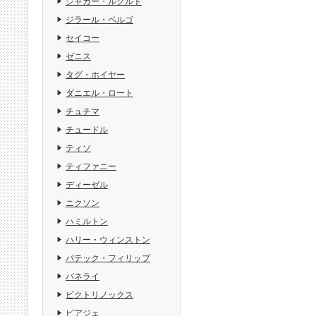
ジャガー・ルクルト
ジラール・ペルゴ
セイコー
ゼニス
タグ・ホイヤー
ダニエル・ロート
チュチマ
チュードル
ティソ
ティファニー
ディーゼル
ニクソン
ハミルトン
ハリー・ウィンストン
パテック・フィリップ
パネライ
ビクトリノックス
ピアジェ