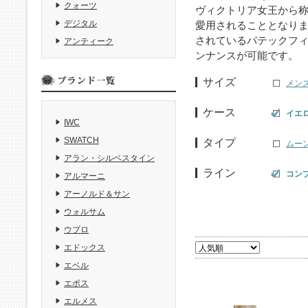
クォーツ
ヴィクトリア女王から
デジタル
愛用されることとなりま
されているパテックフ
アンティーク
ンナンスが可能です。
サイズ
メン
ケース
イエ
IWC
SWATCH
タイプ
ムー
アラン・シルベスタイン
ライン
コン
アルマーニ
アーノルド＆サン
ウォルサム
ウブロ
エドックス
エベル
エポス
エルメス