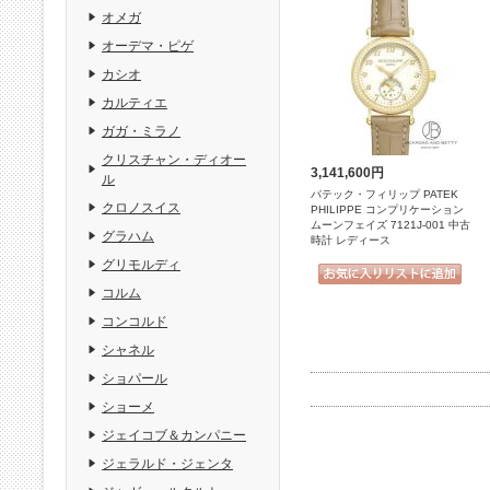
オメガ
オーデマ・ピゲ
カシオ
カルティエ
ガガ・ミラノ
クリスチャン・ディオー
3,141,600円
ル
パテック・フィリップ PATEK
クロノスイス
PHILIPPE コンプリケーション
ムーンフェイズ 7121J-001 中古
グラハム
時計 レディース
グリモルディ
コルム
コンコルド
シャネル
ショパール
ショーメ
ジェイコブ＆カンパニー
ジェラルド・ジェンタ