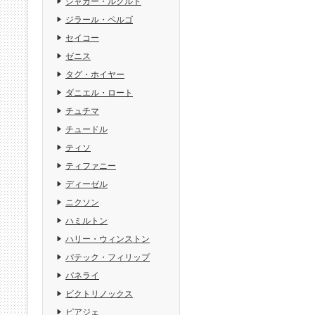
ジャガー・ルクルト
ジラール・ペルゴ
セイコー
ゼニス
タグ・ホイヤー
ダニエル・ロート
チュチマ
チュードル
ティソ
ティファニー
ディーゼル
ニクソン
ハミルトン
ハリー・ウィンストン
パテック・フィリップ
パネライ
ビクトリノックス
ピアジェ