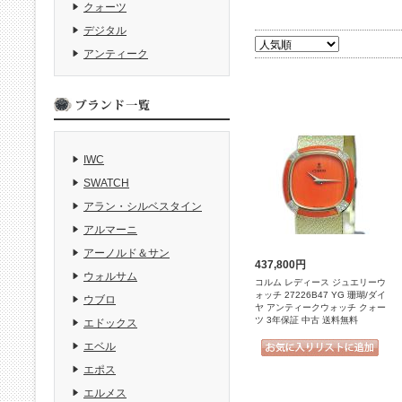
クォーツ
デジタル
アンティーク
IWC
SWATCH
アラン・シルベスタイン
アルマーニ
アーノルド＆サン
437,800円
ウォルサム
コルム レディース ジュエリーウ
ォッチ 27226B47 YG 珊瑚/ダイ
ウブロ
ヤ アンティークウォッチ クォー
ツ 3年保証 中古 送料無料
エドックス
エベル
エポス
エルメス