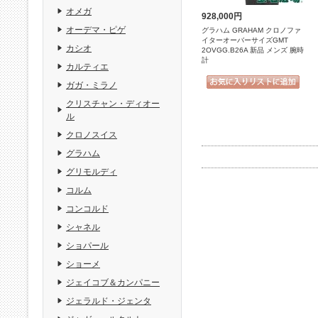
オメガ
928,000円
オーデマ・ピゲ
グラハム GRAHAM クロノファ
イターオーバーサイズGMT
カシオ
2OVGG.B26A 新品 メンズ 腕時
計
カルティエ
ガガ・ミラノ
クリスチャン・ディオー
ル
クロノスイス
グラハム
グリモルディ
コルム
コンコルド
シャネル
ショパール
ショーメ
ジェイコブ＆カンパニー
ジェラルド・ジェンタ