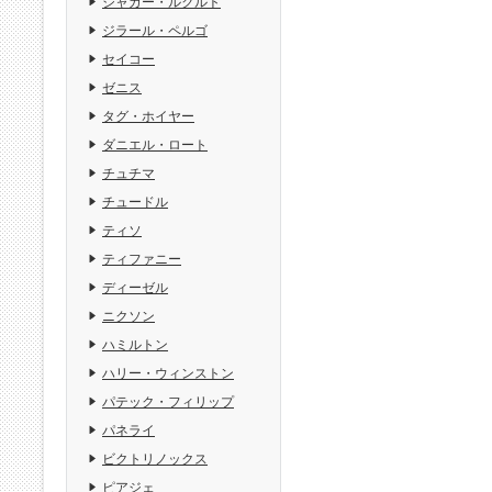
ジャガー・ルクルト
ジラール・ペルゴ
セイコー
ゼニス
タグ・ホイヤー
ダニエル・ロート
チュチマ
チュードル
ティソ
ティファニー
ディーゼル
ニクソン
ハミルトン
ハリー・ウィンストン
パテック・フィリップ
パネライ
ビクトリノックス
ピアジェ