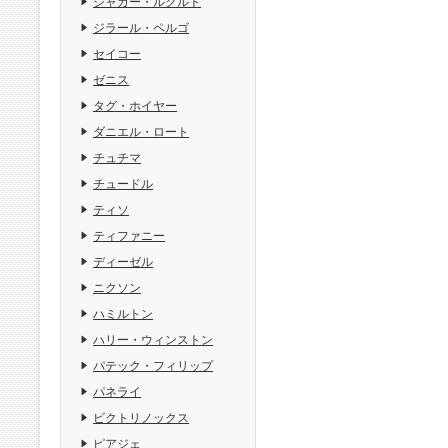
ジャガー・ルクルト
ジラール・ペルゴ
セイコー
ゼニス
タグ・ホイヤー
ダニエル・ロート
チュチマ
チュードル
ティソ
ティファニー
ディーゼル
ニクソン
ハミルトン
ハリー・ウィンストン
パテック・フィリップ
パネライ
ビクトリノックス
ピアジェ