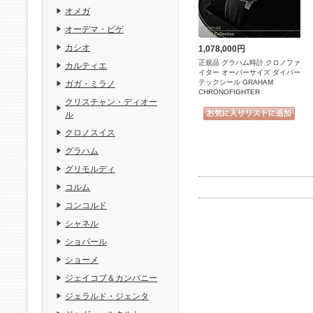
オメガ
オーデマ・ピゲ
カシオ
1,078,000円
正規品 グラハム時計 クロノファ
カルティエ
イター オーバーサイズ ダイバー
テックシール GRAHAM
ガガ・ミラノ
CHRONOFIGHTER
クリスチャン・ディオー
ル
クロノスイス
グラハム
グリモルディ
コルム
コンコルド
シャネル
ショパール
ショーメ
ジェイコブ＆カンパニー
ジェラルド・ジェンタ