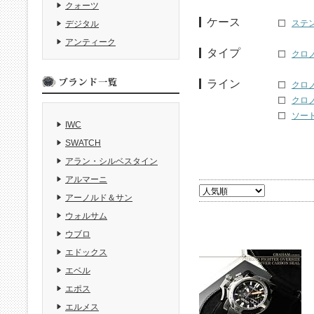
クォーツ
ケース
ステ
デジタル
アンティーク
タイプ
クロ
ライン
クロノ
クロノ
ソード
IWC
SWATCH
アラン・シルベスタイン
アルマーニ
アーノルド＆サン
ウォルサム
ウブロ
エドックス
エベル
エポス
エルメス