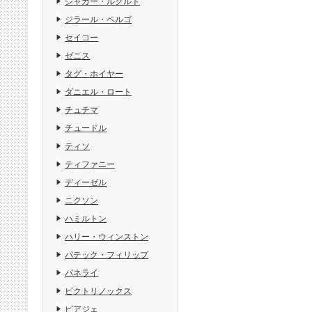
ジャガー・ルクルト
ジラール・ペルゴ
セイコー
ゼニス
タグ・ホイヤー
ダニエル・ロート
チュチマ
チュードル
ティソ
ティファニー
ディーゼル
ニクソン
ハミルトン
ハリー・ウィンストン
パテック・フィリップ
パネライ
ビクトリノックス
ピアジェ