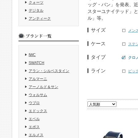
クォーツ
ッグ・バン」を発表、近
デジタル
スターユナイテッド」
ル」等。
アンティーク
サイズ
メン
ケース
ステ
IWC
タイプ
クロ
SWATCH
ライン
アラン・シルベスタイン
ビッグ
アルマーニ
アーノルド＆サン
ウォルサム
ウブロ
エドックス
エベル
エポス
エルメス