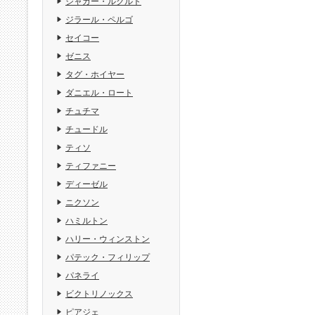
ジャガー・ルクルト
ジラール・ペルゴ
セイコー
ゼニス
タグ・ホイヤー
ダニエル・ロート
チュチマ
チュードル
ティソ
ティファニー
ディーゼル
ニクソン
ハミルトン
ハリー・ウィンストン
パテック・フィリップ
パネライ
ビクトリノックス
ピアジェ