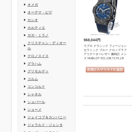
オメガ
オーデマ・ピゲ
カシオ
カルティエ
ガガ・ミラノ
968,044円
クリスチャン・ディオー
ウブロ クラシック フュージョン
ル
セラミック ブルー クロノグラフ
アリゲーターレザー 腕時計 メン
クロノスイス
ズ HUBLOT 521.CM.7170.LR
グラハム
グリモルディ
コルム
コンコルド
シャネル
ショパール
ショーメ
ジェイコブ＆カンパニー
ジェラルド・ジェンタ