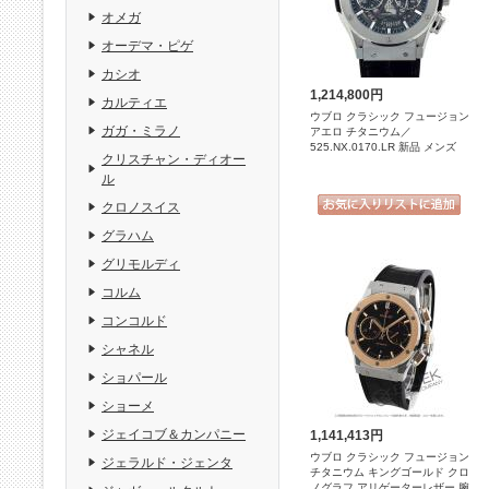
オメガ
オーデマ・ピゲ
カシオ
1,214,800円
カルティエ
ウブロ クラシック フュージョン
ガガ・ミラノ
アエロ チタニウム／
525.NX.0170.LR 新品 メンズ
クリスチャン・ディオー
ル
クロノスイス
グラハム
グリモルディ
コルム
コンコルド
シャネル
ショパール
ショーメ
ジェイコブ＆カンパニー
1,141,413円
ウブロ クラシック フュージョン
ジェラルド・ジェンタ
チタニウム キングゴールド クロ
ノグラフ アリゲーターレザー 腕