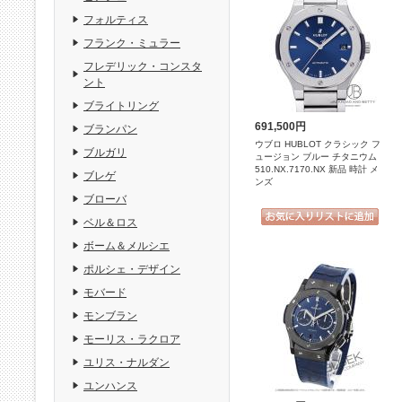
フォルティス
フランク・ミュラー
フレデリック・コンスタ
ント
ブライトリング
691,500円
ブランパン
ウブロ HUBLOT クラシック フ
ブルガリ
ュージョン ブルー チタニウム
510.NX.7170.NX 新品 時計 メ
ブレゲ
ンズ
ブローバ
ベル＆ロス
ボーム＆メルシエ
ポルシェ・デザイン
モバード
モンブラン
モーリス・ラクロア
ユリス・ナルダン
ユンハンス