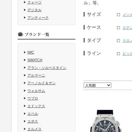
ル」等。
クォーツ
デジタル
サイズ
メンズ
アンティーク
ケース
ステ
タイプ
クロ
IWC
ライン
ビッグ
SWATCH
アラン・シルベスタイン
アルマーニ
アーノルド＆サン
ウォルサム
ウブロ
エドックス
エベル
エポス
エルメス