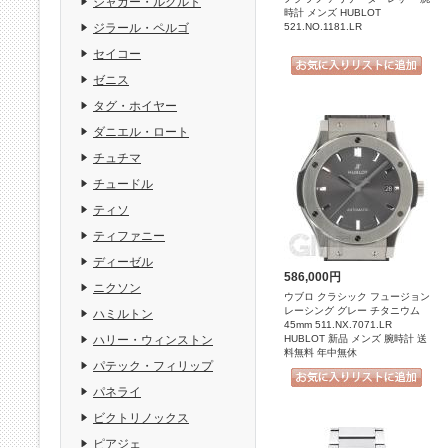
ジャガー・ルクルト
時計 メンズ HUBLOT
521.NO.1181.LR
ジラール・ペルゴ
セイコー
ゼニス
タグ・ホイヤー
ダニエル・ロート
チュチマ
チュードル
ティソ
ティファニー
ディーゼル
586,000円
ニクソン
ウブロ クラシック フュージョン
レーシング グレー チタニウム
ハミルトン
45mm 511.NX.7071.LR
HUBLOT 新品 メンズ 腕時計 送
ハリー・ウィンストン
料無料 年中無休
パテック・フィリップ
パネライ
ビクトリノックス
ピアジェ