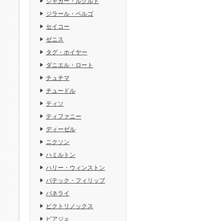
ジャガー・ルクルト
ジラール・ペルゴ
セイコー
ゼニス
タグ・ホイヤー
ダニエル・ロート
チュチマ
チュードル
ティソ
ティファニー
ディーゼル
ニクソン
ハミルトン
ハリー・ウィンストン
パテック・フィリップ
パネライ
ビクトリノックス
ピアジェ