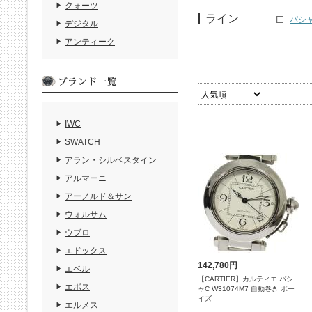
クォーツ
ライン
パシャ 
デジタル
アンティーク
IWC
SWATCH
アラン・シルベスタイン
アルマーニ
アーノルド＆サン
ウォルサム
ウブロ
エドックス
142,780円
エベル
【CARTIER】カルティエ パシ
エポス
ャC W31074M7 自動巻き ボー
イズ
エルメス