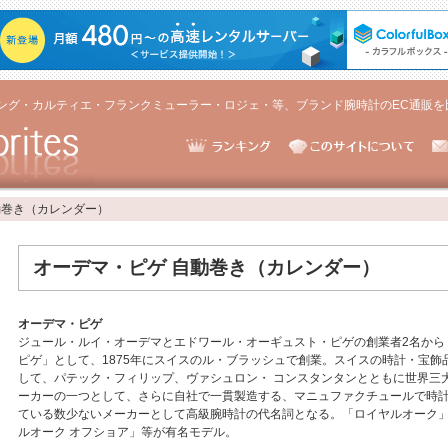
ング・カルティエ・フランクミューラー・ロジェ・等、ブランド腕時計のEC通販を
動巻き（カレンダー）
オーデマ・ピゲ 自動巻き（カレンダー）
オーデマ・ピゲ
ジュール・ルイ・オーデマとエドワール・オーギュスト・ピゲの創業者2名から
ピゲ」として、1875年にスイスのル・ブラッシュで創業。スイスの時計・宝飾
して、パテック・フィリップ、ヴァシュロン・ コンスタンタンとともに世界三
ーカーの一つとして、さらに自社で一貫製造する、マニュファクチュールで時
ている数少ないメーカーとして高級腕時計の代名詞となる。「ロイヤルオーク
ルオーク オフショア」等が有名モデル。