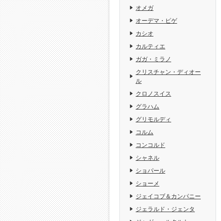
オメガ
オーデマ・ピゲ
カシオ
カルティエ
ガガ・ミラノ
クリスチャン・ディオー
ル
クロノスイス
グラハム
グリモルディ
コルム
コンコルド
シャネル
ショパール
ショーメ
ジェイコブ＆カンパニー
ジェラルド・ジェンタ