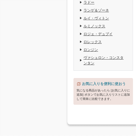
ラドー
ランゲ＆ゾーネ
ルイ・ヴィトン
ルミノックス
ロジェ・デュブイ
ロレックス
ロンジン
ヴァシュロン・コンスタ
ンタン
お気に入りを便利に使おう
気になる商品があったら [お気に入りに
追加] ボタンでお気に入りリストに追加
して簡単に比較できます。