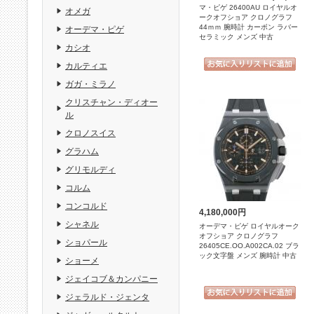
マ・ピゲ 26400AU ロイヤルオ
オメガ
ークオフショア クロノグラフ
44ｍｍ 腕時計 カーボン ラバー
オーデマ・ピゲ
セラミック メンズ 中古
カシオ
カルティエ
ガガ・ミラノ
クリスチャン・ディオー
ル
クロノスイス
グラハム
グリモルディ
コルム
コンコルド
4,180,000円
シャネル
オーデマ・ピゲ ロイヤルオーク
オフショア クロノグラフ
ショパール
26405CE.OO.A002CA.02 ブラ
ック文字盤 メンズ 腕時計 中古
ショーメ
ジェイコブ＆カンパニー
ジェラルド・ジェンタ