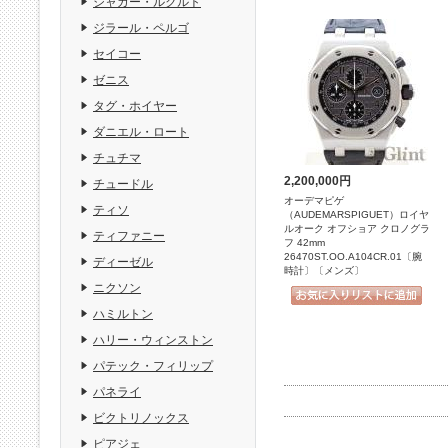
ジャガー・ルクルト
ジラール・ペルゴ
セイコー
ゼニス
タグ・ホイヤー
ダニエル・ロート
チュチマ
2,200,000円
チュードル
オーデマピゲ
ティソ
（AUDEMARSPIGUET）ロイヤ
ルオーク オフショア クロノグラ
ティファニー
フ 42mm
26470ST.OO.A104CR.01〔腕
ディーゼル
時計〕〔メンズ〕
ニクソン
ハミルトン
ハリー・ウィンストン
パテック・フィリップ
パネライ
ビクトリノックス
ピアジェ