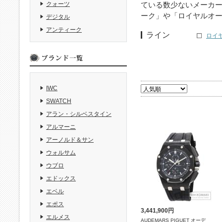
ている数少ないメーカ
クォーツ
ーク」や「ロイヤルオー
デジタル
アンティーク
ライン
ロイヤ
IWC
SWATCH
アラン・シルベスタイン
アルマーニ
アーノルド＆サン
ウォルサム
ウブロ
エドックス
エベル
エポス
3,441,900円
エルメス
AUDEMARS PIGUET オーデ