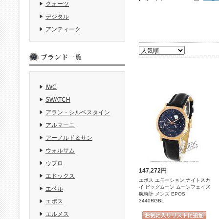
クォーツ
デジタル
アンティーク
IWC
SWATCH
アラン・シルベスタイン
アルマーニ
アーノルド＆サン
ウォルサム
ウブロ
147,272円
エドックス
エポス エモーション ナイトスカ
イ ビッグムーン ムーンフェイズ
エベル
腕時計 メンズ EPOS
3440RGBL
エポス
エルメス