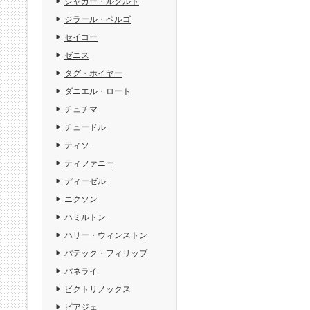
ジャガー・ルクルト
ジラール・ペルゴ
セイコー
ゼニス
タグ・ホイヤー
ダニエル・ロート
チュチマ
チュードル
ティソ
ティファニー
ディーゼル
ニクソン
ハミルトン
ハリー・ウィンストン
パテック・フィリップ
パネライ
ビクトリノックス
ピアジェ