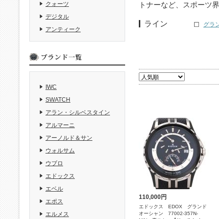
トナーなど、スポーツ
クォーツ
デジタル
ライン
グラン
アンティーク
IWC
SWATCH
アラン・シルベスタイン
アルマーニ
アーノルド＆サン
ウォルサム
ウブロ
エドックス
エベル
110,000円
エポス
エドックス EDOX グランド
オーシャン 77002-357N-
エルメス