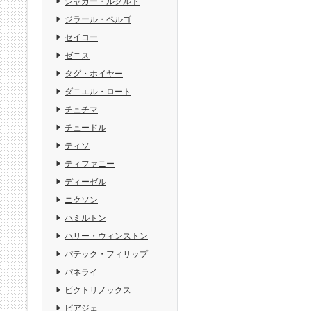
ジャガー・ルクルト
ジラール・ペルゴ
セイコー
ゼニス
タグ・ホイヤー
ダニエル・ロート
チュチマ
チュードル
ティソ
ティファニー
ディーゼル
ニクソン
ハミルトン
ハリー・ウィンストン
パテック・フィリップ
パネライ
ビクトリノックス
ピアジェ